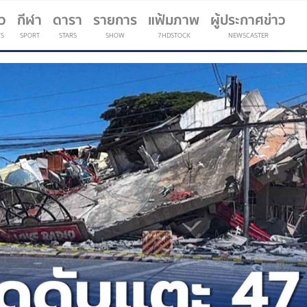
าว
กีฬา
ดารา
รายการ
แฟ้มภาพ
ผู้ประกาศข่าว
S
SPORT
STARS
SHOW
7HDSTOCK
NEWSCASTER
(current)