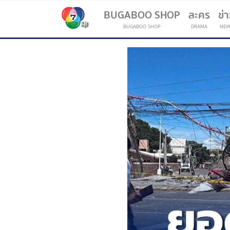
BUGABOO SHOP
ละคร
ข่
BUGABOO SHOP
DRAMA
NEW