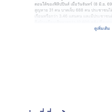
ตอนใต้ของฟิลิปปินส์ เมื่อวันจันทร์ (8 มิ.ย. 69
สูญหาย 31 คน บาดเจ็บ 688 คน ประชาชนได
เรือนหรือกว่า 3.46 แสนคน และมีประชาชนต
ถึงบ้านเรือนเสียหายกว่า 12,600 หลัง ซึ่งแผ่นดิ
เกี่ยวข้องอีก 45 เหตุการณ์ ซึ่งส่วนใหญ่เป็นเห
ดูเพิ่มเติม
โดยรายงานระบุว่า แผ่นดินไหวครั้งนี้ส่งผ
สะพาน 8 แห่ง ท่าอากาศยาน 1 แห่ง และท่า
ปศุสัตว์ และประมง ขณะที่ระบบจ่ายไฟฟ้าไ
แห่ง