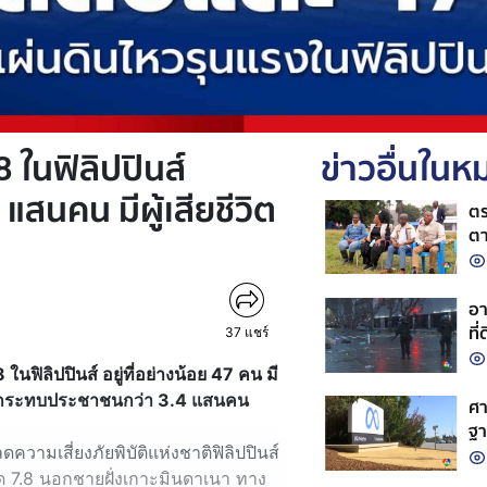
 ในฟิลิปปินส์
ข่าวอื่นใน
สนคน มีผู้เสียชีวิต
ตร
ตา
อา
ที่
37
แชร์
นฟิลิปปินส์ อยู่ที่อย่างน้อย 47 คน มี
คน กระทบประชาชนกว่า 3.4 แสนคน
ศา
ฐา
วามเสี่ยงภัยพิบัติแห่งชาติฟิลิปปินส์
ด 7.8 นอกชายฝั่งเกาะมินดาเนา ทาง