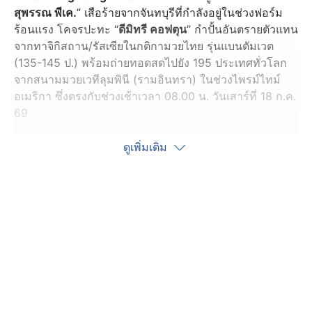
สุพรรณ พีเค.
” เสือร้ายจากจันทบุรีที่กำลังอยู่ในช่วงฟอร์ม
ร้อนแรง โคจรปะทะ “
ดีมิทรี คอฟตุน
” กำปั้นอันตรายตัวแทน
จากทาจิกิสถาน/รัสเซียในกติกามวยไทย รุ่นแบนตัมเวต
(135-145 ป.) พร้อมถ่ายทอดสดไปยัง 195 ประเทศทั่วโลก
จากสนามมวยเวทีลุมพินี (รามอินทรา) ในช่วงไพรม์ไทม์
อเมริกา ซึ่งตรงกับช่วงเช้าเวลา 08.00 น. วันเสาร์ที่ 18 ก.ค.
69
ท่ามกลางสมรภูมิ ONE มวยไทย รุ่นแบนตัมเวต ที่กำลังร้อน
ดูเพิ่มเติม
แรง สายตาของแฟนมวยส่วนใหญ่คงจับจ้องอยู่ที่กลุ่มตัวท็อป
ของแรงกิง ขณะที่ “
เสือคิม
” กลับเลือกสร้างผลงานของตัว
เองอย่างเงียบ ๆ จากการเก็บชัยชนะทีละไฟต์จนกระทั่ง
ฟอร์มเข้าฝัก ยังไม่แพ้ใครมา 7 ไฟต์รวด และเริ่มถูกมองว่า
เป็นม้ามืดที่พร้อมสอดแทรกขึ้นมาสร้างแรงสั่นสะเทือนใน
รุ่นนี้
แต่ก่อนจะไปถึงจุดนั้น เขาจำเป็นต้องผ่านบททดสอบสำคัญ
อย่าง “
ดีมิทรี
” ให้ได้เสียก่อน เพราะหากเอาชนะเหนือคู่ชก