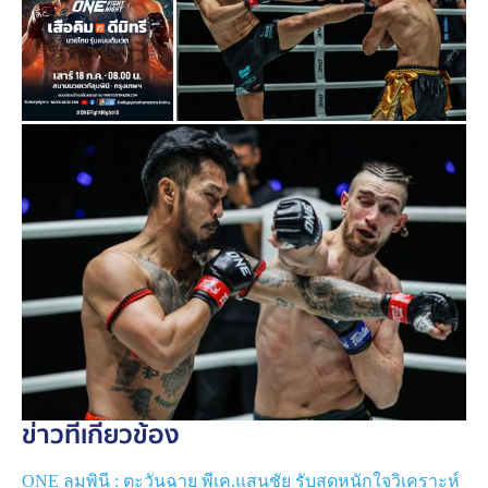
“
เสือคิม
” ประเดิมไฟต์แรกกับ ONE เมื่อปี 2566 แม้ช่วงแรก
ฟอร์มยังไม่นิ่ง แต่เจ้าตัวพัฒนาฝีมือจนกลับมาชนะต่อเนื่อง 4
ไฟต์ ส่งให้เขาคว้าสัญญา ONE มาครองได้สำเร็จ ในศึก
ONE ลุมพินี 100
เมื่อเดือน มี.ค. 68 จากนั้นเขาก็เดินหน้าไล่
ล่าชัยชนะเพิ่มได้อีก 3 ไฟต์ สร้างสถิติไร้พ่ายต่อเนื่อง 7 ไฟต์
พร้อมยกระดับสถิติรวมในรายการเป็นชนะ 8 จาก 10 ไฟต์
ล่าสุดเจ้าตัวปลดล็อกปมในใจด้วยการเอาชนะนักชกรัสเซีย
ได้เป็นครั้งแรกใน ONE จากการเฉือนชนะคะแนนเอกฉันท์
ข่าวที่เกี่ยวข้อง
“วลาดิเมียร์ คุซมิน” ในศึก
ONE Fight Night 42
เมื่อเดือน
เม.ย. ที่ผ่านมา ครั้งนี้เขาต้องเผชิญหน้ากับ “
ดีมิทรี
” มวย
ONE ลุมพินี : ตะวันฉาย พีเค.แสนชัย รับสุดหนักใจวิเคราะห์
หมัดโหดจากรัสเซียอีกราย แฟนกีฬาต้องติดตามกันว่า “เสือ