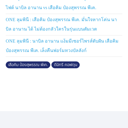
ร้ายแห่งเมืองจันท์” จะขย้ำหมีขาวได้อีกครั้ง หรือจะถูกหยุด
ไฟต์ นาบิล อานาน vs เสือคิม ป๋องสุพรรณ พีเค.
สถิติไร้พ่ายเอาไว้เพียงเท่านี้
ONE ลุมพินี : เสือคิม ป๋องสุพรรณ พีเค. มั่นใจหากโค่น นา
ด้าน “
ดีมิทรี
” ปัจจุบันครองสถิติชนะ 5 ครั้งจาก 7 ไฟต์ โดย
บิล อานาน ได้ ไม่ต้องกลัวใครในรุ่นแบนตัมเวต
เคยปราบนักชกไทยมากฝีมืออย่าง “เฟอร์รารี แฟร์เท็กซ์”
และ “เสือแบล็ค ท.พราน49” ทั้งยังเคยขึ้นชิงตำแหน่งผู้ท้าชิง
ONE ลุมพินี : นาบิล อานาน แง้มมีเซอร์ไพรส์ดับฝัน เสือคิม
อันดับ 4 ของแรงกิง ONE มวยไทย รุ่นแบนตัมเวต กับ “แรม
ป๋องสุพรรณ พีเค. เล็งคืนฟอร์มทวงบัลลังก์
โบ้เล็ก ฉ.อจลบุญ” ในศึก
ONE Fight Night 35
เมื่อเดือน
ก.ย. 68 มาแล้ว แม้สุดท้ายจะเป็นฝ่ายพ่ายทีเคโอในยกที่ 2
เสือคิม ป๋องสุพรรณ พีเค.
ดีมิทรี คอฟตุน
ก็ตาม
จากนั้น “
ดีมิทรี
” เรียกฟอร์มเก่งกลับมาได้อย่างรวดเร็วด้วย
การเก็บชัยชนะ 2 ไฟต์ติดต่อกัน โดยผลงานล่าสุดในศึก
ONE Fight Night 42
เมื่อเดือน เม.ย. ที่ผ่านมา สามารถ
เอาชนะ “โมฮานาด บาตบูตติ” จอมแกร่งจากอิรักมาได้
อย่างไรก็ตาม บททดสอบต่อไปไม่ง่าย เมื่อต้องดวลกับ “เสือ
คิม” นักชกไทยฟอร์มแรงที่กำลังอยู่ในช่วงมั่นใจสุดขีด
ชัยชนะในไฟต์นี้จึงมีความหมายอย่างยิ่งต่อการขยับสถานะ