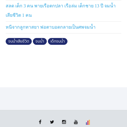
สลด เด็ก 3 คน พายเรือตกปลา เรือล่ม เด็กชาย 13 ปี จมน้ำ
เสียชีวิต 1 คน
หนีจากลูกทาสยา พ่อตาบอดกลายเป็นศพจมน้ำ
จมน้ำเสียชีวิต
จมน้ำ
เด็กจมน้ำ