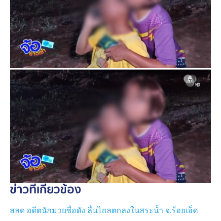
ข่าวที่เกี่ยวข้อง
สลด อดีตนักมวยชื่อดัง ลื่นไถลตกลงในสระน้ำ จ.ร้อยเอ็ด