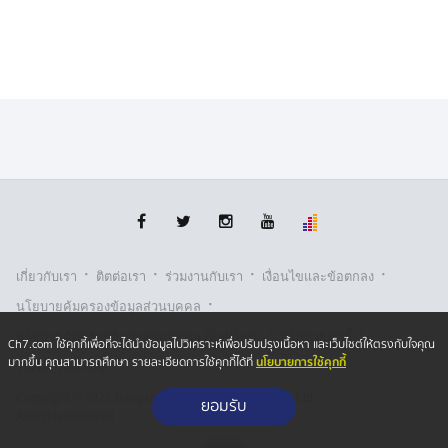
·
·
·
·
เกี่ยวกับเรา
ติตต่อเรา
ร่วมงานกับเรา
เงื่อนไขและข้อตกลง
·
นโยบายคุ้มครองข้อมูลส่วนบุคคล
·
·
นโยบายคุ้มครองข้อมูลส่วนบุคคล (ออนไลน์)
นโยบายคุกกี้
Ch7.com ใช้คุกกี้เพื่อที่จะได้นำข้อมูลไปวิเคราะห์เพื่อปรับปรุงเนื้อหา และเว็บไซต์ให้ตรงกับใจคุณ
นโยบายการใช้คุกกี้
มากขึ้น คุณสามารถศึกษา รายละเอียดการใช้คุกกี้ได้ที่
รับเรื่องร้องเรียน
Copyright © 2026 Bangkok Broadcasting & T.V. Co.,Ltd.
ยอมรับ
All rights reserved