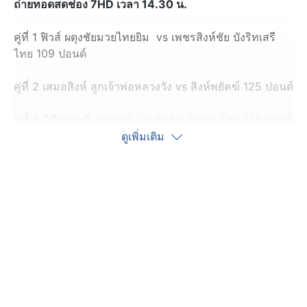
ถ่ายทอดสดช่อง 7HD เวลา 14.30 น.
คู่ที่ 1 ฟิวส์ ผดุงชัยมวยไทยยิม vs เพชรสิงห์ชัย บังริทเสรี
ไทย 109 ปอนด์
คู่ที่ 2 เสมอสิงห์ ลูกเจ้าพ่อหลวงวัง vs สิงห์พยัคฆ์ 125 ปอนด์
คู่ที่ 3 นิติกร เจพี.เพาเวอร์ vs กัปตัน วันของโฮม 114 ปอนด์
ดูเพิ่มเติม
คู่ที่ 4 (คู่เอก) เพชรหนึ่ง เพชรมวยไทยยิม vs เชียงน้อยร้อย
ล้าน 119 ปอนด์
*หมายเหตุ โปรแกรมมวยอาจมีการเปลี่ยนแปลง​
ลิงก์ถ่ายทอดสด ช่อง 7HD >
http://www.ch7.com/live.html?ref=index
ดูคลิปมวยไทย 7 สี อาทิตย์นี้ทั้งหมด คลิกที่นี่ :
คลิปมวยไทย
7 สี ย้อนหลัง