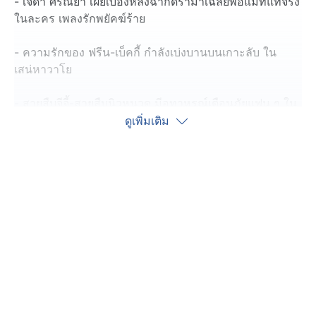
- เจด้า ศรัณย่า เผยเบื้องหลังฉากดรามาเฉลยพ่อแม่ที่แท้จริง
ในละคร เพลงรักพยัคฆ์ร้าย
- ความรักของ ฟรีน-เบ็คกี้ กำลังเบ่งบานบนเกาะลับ ใน
เสน่หาวาโย
- สายสืบจีจี้-สายสืบนิวหนวด มีอุทาหรณ์เตือนภัยแฟน ๆ ใน
สายสืบชาวบ้าน วันอาทิตย์นี้
ดูเพิ่มเติม
- The Restaurant War Thailand ซีซัน 3 พร้อมเปิดครัวสุด
เดือด ! วันอาทิตย์นี้ เวลา 18.00 น.