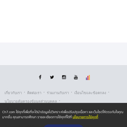
·
·
·
·
เกี่ยวกับเรา
ติตต่อเรา
ร่วมงานกับเรา
เงื่อนไขและข้อตกลง
·
นโยบายคุ้มครองข้อมูลส่วนบุคคล
·
·
นโยบายคุ้มครองข้อมูลส่วนบุคคล (ออนไลน์)
นโยบายคุกกี้
Ch7.com ใช้คุกกี้เพื่อที่จะได้นำข้อมูลไปวิเคราะห์เพื่อปรับปรุงเนื้อหา และเว็บไซต์ให้ตรงกับใจคุณ
นโยบายการใช้คุกกี้
มากขึ้น คุณสามารถศึกษา รายละเอียดการใช้คุกกี้ได้ที่
รับเรื่องร้องเรียน