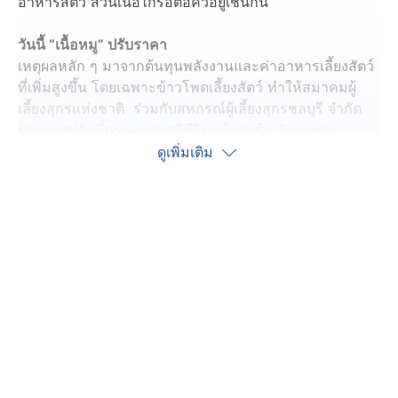
อาหารสัตว์ ส่วนเนื้อไก่รอต่อคิวอยู่เช่นกัน
วันนี้ “เนื้อหมู” ปรับราคา
เหตุผลหลัก ๆ มาจากต้นทุนพลังงานและค่าอาหารเลี้ยงสัตว์
ที่เพิ่มสูงขึ้น โดยเฉพาะข้าวโพดเลี้ยงสัตว์ ทำให้สมาคมผู้
เลี้ยงสุกรแห่งชาติ ร่วมกับสหกรณ์ผู้เลี้ยงสุกรชลบุรี จำกัด
ประกาศปรับขึ้นราคาสุกรมีชีวิตหน้าฟาร์ม 2 บาทต่อ
กิโลกรัม ในวันนี้ (14 มิ.ย.)
ดูเพิ่มเติม
“เนื้อไก่” เตรียมขยับราคาขึ้น
ขณะที่ผู้เลี้ยงไก่เนื้อ ก็พบข้อจำกัดในลักษณะเดียวกัน ทำให้
ราคาของเนื้อไก่มีแนวโน้มขยับขึ้น โดยหลายฟาร์มเริ่มเจอ
ภาวะขาดทุนต่อเนื่อง อย่างในอุตสาหกรรมไก่เนื้อมีต้นทุน
เฉลี่ยอยู่ที่ 38-39 บาทต่อกิโลกรัม แต่ราคาจำหน่ายอยู่เพียง
34-35 บาทต่อกิโลกรัม ทำให้เกษตรกรส่วนหนึ่งปรับลด
กำลังการผลิต เมื่อสินค้าในตลาดลดลงก็จะตามมาด้วยราคา
ที่สูงขึ้น