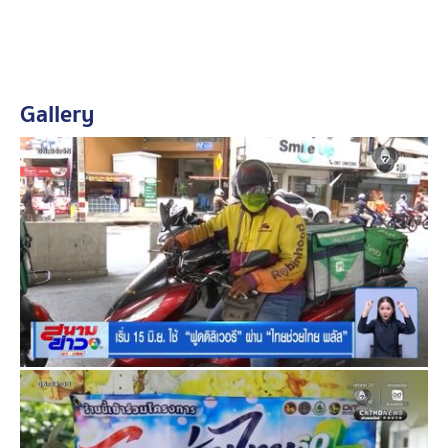
ประชาชนสามารถใช้สิทธิผ่านบริการฟูดเดลิเวอรี ได้ตั้งแต่
วันที่ 15 มิถุนายน - 30 กันยายน 2569 ระหว่างเวลา 06.00
- 21.00 น. ของทุกวัน
Gallery
คนไทยใช้ครบ 1,000 บาท แล้วกว่า 2 ล้านคน
ไปดูภาพรวมการจับจ่ายใช้สอยภายใต้โครงการ “ไทยช่วย
ไทย พลัส” ยังคงคึกคักต่อเนื่อง ข้อมูล ณ ปัจจุบัน มียอดใช้
จ่ายสะสมตั้งแต่เปิดโครงการฯ แล้ว กว่า 27 ล้านบาท แบ่ง
เป็นเงินที่รัฐบาลร่วมจ่าย ประมาณ 15.7 บาท และเงินที่
ประชาชนร่วมจ่าย 11.4 ล้านบาท มีผู้ใช้สิทธิครบวงเงิน
1,000 บาทแล้ว กว่า 2.19 ล้านคน
กว่า 1 ล้านคน ยังไม่ได้ลงทะเบียนบัตรสวัสดิการฯ
ส่วนผู้ถือบัตรสวัสดิการแห่งรัฐ ณ ข้อมูลปัจจุบัน ที่กระทรวง
การคลัง เปิดลงทะเบียนยืนยันสิทธิโครงการฯ พบว่า มีผู้ถือ
บัตรสวัสดิการแห่งรัฐรายเดิม ทำการลงทะเบียนสำเร็จแล้ว
ทั้งสิ้น 11,797,120 คน ขณะที่มีผู้ที่ยังไม่ได้ดำเนินการลง
ทะเบียนยืนยันสิทธิอีกกว่า 1,376, 853 คน จึงขอให้ผู้ที่มีสิทธิ
รายเดิม ดำเนินการยืนยันสิทธิให้แล้วเสร็จภายในวันที่ 21