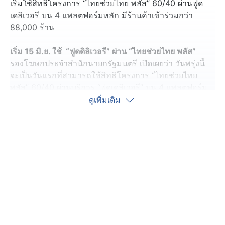
เริ่มใช้สิทธิโครงการ “ไทยช่วยไทย พลัส” 60/40 ผ่านฟูด
เดลิเวอรี บน 4 แพลตฟอร์มหลัก มีร้านค้าเข้าร่วมกว่า
88,000 ร้าน
เริ่ม 15 มิ.ย. ใช้ “ฟูดดิลิเวอรี” ผ่าน “ไทยช่วยไทย พลัส”
รองโฆษกประจำสำนักนายกรัฐมนตรี เปิดเผยว่า วันพรุ่งนี้
จะเป็นวันแรกที่สามารถใช้สิทธิโครงการ “ไทยช่วยไทย
พลัส” 60/40 ผ่านบริการ “ฟูดเดลิเวอรี” บน 4 แพลตฟอร์ม
หลัก หลังจากเปิดให้ร้านอาหารทั่วประเทศ ลงทะเบียนเชื่อม
ดูเพิ่มเติม
ระบบผ่านแอปพลิเคชัน “ถุงเงิน” ตั้งแต่วันที่ 10 มิถุนายน ที่
ผ่านมา
ปัจจุบัน มีร้านอาหารที่ลงทะเบียนเข้าร่วมบริการฟูดเดลิเวอรี
และเชื่อมระบบสำเร็จแล้วกว่า 88,000 ร้านค้า สะท้อนถึง
ความพร้อมของผู้ประกอบการทั่วประเทศ ในการเข้าร่วม
มาตรการของรัฐบาล เพื่อขยายช่องทางการขาย เพิ่มรายได้
และอำนวยความสะดวกให้ประชาชนสามารถใช้สิทธิได้
มากยิ่งขึ้น