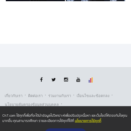
ขณะที่ “
ปตท.
” มีคิวปะทะ “จูลิโอ โลโบ” จากบราซิล ภายใต้
กติกามวยไทย รุ่นแบนตัมเวต (135-145 ป.) ในรายการ The
Inner Circle 20 วันศุกร์ที่ 26 มิ.ย. 69 โดยเจ้าของฉายา
”คางกาแล็กซี” มั่นใจในความแข็งแกร่งของตัวเอง พร้อม
แลกอาวุธเดือดกับ “จูลิโอ” และลุ้นคว้าแต้มชัย 4 ไฟต์ติดมา
ครองให้ได้
“ผมตั้งใจใช้ความอึดทนและความแข็งแรงไปสู้ โดยเน้น
เตรียมร่างกายให้แข็งแกร่งที่สุดเพื่อรับแรงปะทะ ผมน่าจะ
เป็นคู่ชกที่สมน้ำสมเนื้อเพราะสไตล์คล้ายกัน คิดว่าน่าจะเป็น
เกมที่สนุก ใส่กันเต็มที่แน่นอน”
“จากที่ศึกษาฟอร์มมา ผมเห็นว่า จูลิโอ ยังมีจังหวะแกว่งให้
เห็นเวลาโดนอาวุธหนัก ๆ และบางช่วงก็มีแรงตกเหมือนกัน
·
·
·
·
เกี่ยวกับเรา
ติตต่อเรา
ร่วมงานกับเรา
เงื่อนไขและข้อตกลง
ถ้าเป็นไปได้ ผมอยากชนะน็อก และคว้าสัญญา ONE ให้ได้
·
นโยบายคุ้มครองข้อมูลส่วนบุคคล
ผมเห็นน้องผม นาบิล เสียแชมป์ไป ยิ่งทำให้ผมมีแรงผลักดัน
·
·
อยากขึ้นไปคว้าเข็มขัดรุ่นแบนตัมเวตครับ”
นโยบายคุ้มครองข้อมูลส่วนบุคคล (ออนไลน์)
นโยบายคุกกี้
Ch7.com ใช้คุกกี้เพื่อที่จะได้นำข้อมูลไปวิเคราะห์เพื่อปรับปรุงเนื้อหา และเว็บไซต์ให้ตรงกับใจคุณ
นโยบายการใช้คุกกี้
มากขึ้น คุณสามารถศึกษา รายละเอียดการใช้คุกกี้ได้ที่
รับเรื่องร้องเรียน