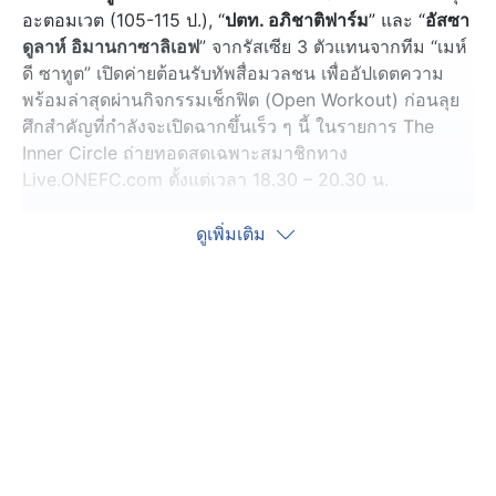
อะตอมเวต (105-115 ป.), “
ปตท. อภิชาติฟาร์ม
” และ “
อัสซา
ดูลาห์ อิมานกาซาลิเอฟ
” จากรัสเซีย 3 ตัวแทนจากทีม “เมห์
ดี ซาทูต” เปิดค่ายต้อนรับทัพสื่อมวลชน เพื่ออัปเดตความ
พร้อมล่าสุดผ่านกิจกรรมเช็กฟิต (Open Workout) ก่อนลุย
ศึกสำคัญที่กำลังจะเปิดฉากขึ้นเร็ว ๆ นี้ ในรายการ The
Inner Circle ถ่ายทอดสดเฉพาะสมาชิกทาง
Live.ONEFC.com ตั้งแต่เวลา 18.30 – 20.30 น.
เมื่อช่วงบ่ายวันอาทิตย์ที่ 13 มิ.ย. ที่ผ่านมา ทั้ง 3 คนพร้อมใจ
ดูเพิ่มเติม
กันออกมาซ้อมอวดความฟิต ให้สื่อมวลชนร่วมเก็บภาพ
อย่างเต็มอิ่ม และเปิดใจถึงความพร้อมล่าสุด ก่อนทำหน้าที่
ตัวแทนค่ายล่าแต้มชัยมาครอง