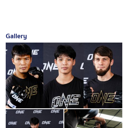
Gallery
โดย “
เพชรจีจ้า
” เตรียมชิงเข็มขัดจาก “อัลลิเซีย เฮลเลน รอด
ริเกส” แชมป์โลก ONE มวยไทย รุ่นอะตอมเวต จากบราซิล
ในคู่เอกรายการ The Inner Circle 19 วันศุกร์ที่ 19 มิ.ย. 69
เพื่อลุ้นผงาดเป็นราชินี 2 บัลลังก์ของรุ่นนี้ ซึ่งเธอแสดงความ
มั่นใจพร้อมสู้กับ “อัลลิเซีย” สุดฝีมือ
“หลังหายเจ็บ หนูกลับมาซ้อมต่อเนื่องเกือบ 3 เดือน โดยเน้น
เสริมความแข็งแกร่งของร่างกายและพัฒนาการปล้ำวงใน
ให้มากขึ้น ไฟต์นี้เป็นการชกมวยไทย จึงต้องเพิ่มความเข้ม
ข้นในการฝึกซ้อมมากกว่าเดิม เพราะต้องใช้ทั้งพลังและ
ความแม่นยำของอาวุธมากกว่ากติกาคิกบ็อกซิง”