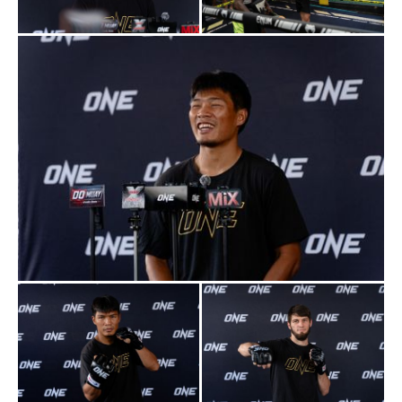
“หนูยังตอบไม่ได้ว่าไฟต์นี้รูปเกมจะออกมาแบบไหน เพราะ
ทุกอย่างต้องไปดูบนเวทีอีกที แต่สิ่งที่หนูมั่นใจคือความพร้อม
ทั้งร่างกายและสภาพจิตใจ ถ้ามีจังหวะก็อยากปิดเกมให้ได้
แต่ก็ยอมรับว่าไม่ใช่เรื่องง่าย เพราะ อัลลิเซียแข็งแกร่งมาก
มองว่ามีโอกาสสูงที่สู้กันครบ 5 ยกค่ะ”