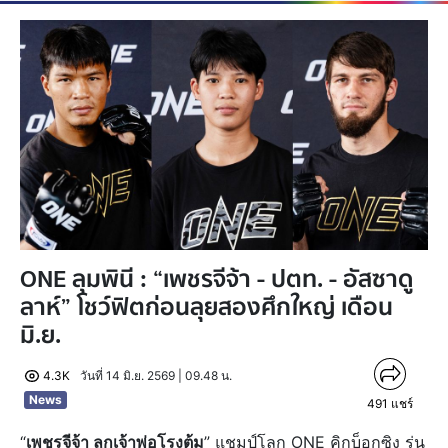
ONE ลุมพินี : “เพชรจีจ้า - ปตท. - อัสซาดู
ลาห์” โชว์ฟิตก่อนลุยสองศึกใหญ่ เดือน
มิ.ย.
4.3K
วันที่ 14 มิ.ย. 2569 | 09.48 น.
News
491
แชร์
“
เพชรจีจ้า ลูกเจ้าพ่อโรงต้ม
” แชมป์โลก ONE คิกบ็อกซิง รุ่น