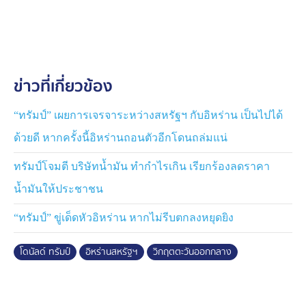
แต่ด้าน “เอสมาอิล บาเกอี” โฆษกกระทรวงการต่างประเทศ
อิหร่าน ระบุว่า อาจจะลงนามไม่ทัน เพราะบางประเด็นยังไม่
ได้คำตอบสุดท้าย ส่วนประเด็นเรื่องนิวเคลียร์จะต้องหารือกัน
ต่อไป
ข่าวที่เกี่ยวข้อง
“ทรัมป์” เผยการเจรจาระหว่างสหรัฐฯ กับอิหร่าน เป็นไปได้
ด้วยดี หากครั้งนี้อิหร่านถอนตัวอีกโดนถล่มแน่
ทรัมป์โจมตี บริษัทน้ำมัน ทำกำไรเกิน เรียกร้องลดราคา
น้ำมันให้ประชาชน
“ทรัมป์” ขู่เด็ดหัวอิหร่าน หากไม่รีบตกลงหยุดยิง
โดนัลด์ ทรัมป์
อิหร่านสหรัฐฯ
วิกฤตตะวันออกกลาง