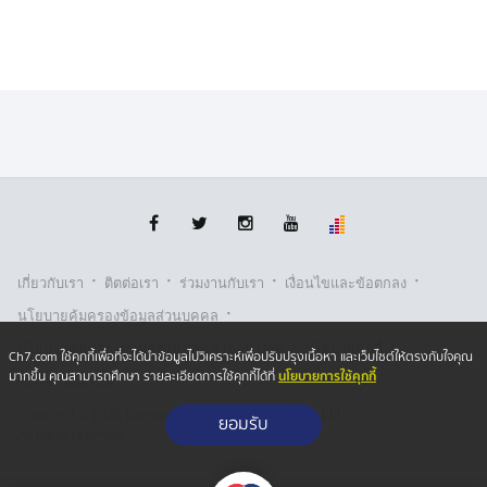
·
·
·
·
เกี่ยวกับเรา
ติตต่อเรา
ร่วมงานกับเรา
เงื่อนไขและข้อตกลง
·
นโยบายคุ้มครองข้อมูลส่วนบุคคล
·
·
นโยบายคุ้มครองข้อมูลส่วนบุคคล (ออนไลน์)
นโยบายคุกกี้
Ch7.com ใช้คุกกี้เพื่อที่จะได้นำข้อมูลไปวิเคราะห์เพื่อปรับปรุงเนื้อหา และเว็บไซต์ให้ตรงกับใจคุณ
นโยบายการใช้คุกกี้
มากขึ้น คุณสามารถศึกษา รายละเอียดการใช้คุกกี้ได้ที่
รับเรื่องร้องเรียน
Copyright © 2026 Bangkok Broadcasting & T.V. Co.,Ltd.
ยอมรับ
All rights reserved