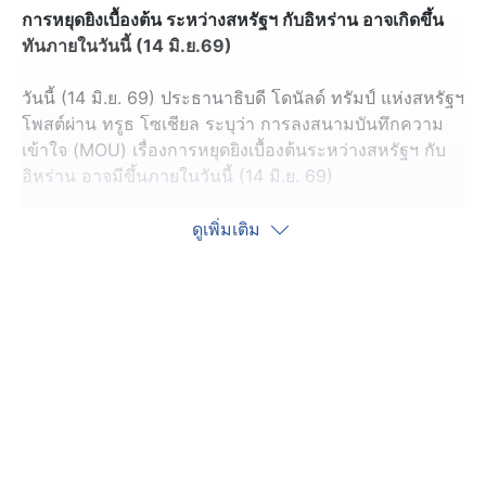
การหยุดยิงเบื้องต้น ระหว่างสหรัฐฯ กับอิหร่าน อาจเกิดขึ้น
ทันภายในวันนี้ (14 มิ.ย.69)
วันนี้ (14 มิ.ย. 69) ประธานาธิบดี โดนัลด์ ทรัมป์ แห่งสหรัฐฯ
โพสต์ผ่าน ทรูธ โซเชียล ระบุว่า การลงสนามบันทึกความ
เข้าใจ (MOU) เรื่องการหยุดยิงเบื้องต้นระหว่างสหรัฐฯ กับ
อิหร่าน อาจมีขึ้นภายในวันนี้ (14 มิ.ย. 69)
โดยผู้นำสหรัฐฯ อ้างว่า อิหร่านไม่ต้องการพัฒนาอาวุธ
ดูเพิ่มเติม
นิวเคลียร์อีกต่อไปแล้ว ส่วนเรื่องช่องแคบฮอร์มุซ ซึ่งเป็นเส้น
ทางสำคัญสำหรับการขนส่งน้ำมันทั่วโลกที่อิหร่านปิดกั้นอยู่
จะกลับมาเปิดให้ทุกฝ่ายสัญจรได้ทันทีหลังจากสองประเทศ
ลงนามข้อตกลงกันแล้ว
ขณะที่ “เชห์บาซ ชารีฟ” นายกรัฐมนตรีแห่งปากีสถาน
ตัวกลางการเจรจายืนยันว่า สหรัฐฯ กับอิหร่าน เตรียมมีการ
ลงนามทางอิเล็กทรอนิกส์ในวันอาทิตย์ (14 มิ.ย 69) นี้