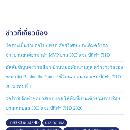
ข่าวที่เกี่ยวข้อง
ใครจะเป็นรายต่อไป? พรต ศัลยวิเศษ ประเดิมคว้ารถ
จักรยานยนต์ยามาฮ่า MVP บาส 3X3 แชมป์กีฬา 7HD
อัสสัมชัญนครราชสีมา-บ้านหมอพัฒนานุกูล คว้ารางวัลรอง
ชนะเลิศ Behind the Game : ชีวิตนอกสนาม แชมป์กีฬา 7HD
2026 รอบที่ 1
วอริกซ์ จัดทำชุดบาสเกตบอล ให้ทีมที่ผ่านเข้าร่วมรอบชิงฯ
บาสเกตบอล 3X3 แชมป์กีฬา 7HD 2026
บาส3X3แชมป์7HD
บาสเกตบอล