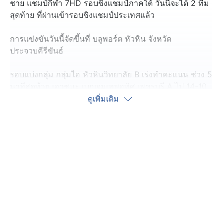
ชาย แชมป์กีฬา 7HD รอบชิงแชมป์ภาคใต้ วันนี้จะได้ 2 ทีม
สุดท้าย ที่ผ่านเข้ารอบชิงแชมป์ประเทศแล้ว
การแข่งขันวันนี้จัดขึ้นที่ บลูพอร์ต หัวหิน จังหวัด
ประจวบคีรีขันธ์
รอบแบ่งกลุ่ม กลุ่มไอ หัวหินวิทยาลัย B เร่งทำคะแนน ช่วง 5
นาทีสุดท้าย เอาชนะ เบญจมเทพอุทิศ เพชรบุรี A ไป 14-10
คะแนน เก็บขัยชนะนัดแรก ได้สำเร็จ
ดูเพิ่มเติม
โดยวันนี้จะแข่งขันจนถึงรอบชิงชนะเลิศ เพื่อหาทีมแชมป์
และรองแชมป์ เข้าสู่รอบชิงแชมป์ประเทศต่อไป
ติดตามการถ่ายทอดสดได้ทาง Facebook - CH7HD,
CH7HD Sport, TikTok - CH7HD Sports, YouTube -
Ch7HD