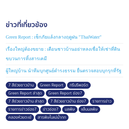
จากตัวอย่างเพียงไม่กี่มิลลิลิตร หรือฝุ่นเพียงเล็กน้อย ข้อมูลที่
ได้สามารถสะท้อนคุณภาพสิ่งแวดล้อม แต่ก็ต้องแลกมากับ
ความเสี่ยงของเจ้าหน้าที่
ข่าวที่เกี่ยวข้อง
เพราะปัญหาสิ่งแวดล้อมรอไม่ได้
Green Report : เช็กภัยแล้งกลางฤดูฝน "ThaiWater"
#7สีช่วยชาวบ้าน #GreenReport #มลพิษ
เรื่องใหญ่ต้องขยาย : เตือนชาวบ้านอย่าหลงเชื่อให้เช่าที่ดิน
ขบวนการทิ้งสารเคมี
ผู้ใหญ่บ้าน นำทีมบุกศูนย์ดำรงธรรม ยื่นตรวจสอบบุกรุกที่รัฐ
7 สีช่วยชาวบ้าน
Green Report
กรีนรีพอร์ต
Green Report ล่าสุด
Green Report ช่อง7
7 สีช่วยชาวบ้าน ล่าสุด
7 สีช่วยชาวบ้าน ช่อง7
รายการข่าว
รายการข่าวช่อง7
ข่าวช่อง7
มลพิษ
แล็บมลพิษ
คลองห้วยตะเข้
สารพิษในแม่น้ำกก