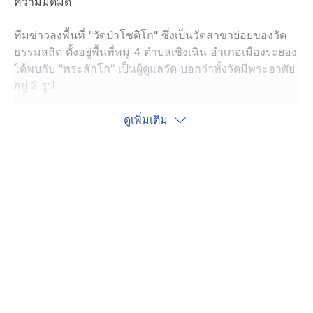
ความมืดมิด
ทีมข่าวลงพื้นที่ "วัดป่าโชติโก" ซึ่งเป็นวัดสาขาย่อยของวัด
ธรรมสถิต ตั้งอยู่พื้นที่หมู่ 4 ตำบลเชิงเนิน อำเภอเมืองระยอง
ได้พบกับ "พระสักโก" เป็นผู้ดูแลวัด บอกว่าทั้งวัดมีพระอาศัย
อยู่ 2 รูป
ที่ผ่านมา ไม่เคยเกิดเหตุ กระทั่งเมื่อช่วงสัปดาห์ที่แล้ว
ดูเพิ่มเติม
คนร้ายเข้ามาลักตัดสายไฟก่อน ทำให้กุฏิพระลูกวัด ไม่มี
กระแสไฟฟ้าใช้ ต่อจากนั้นคนร้ายก็ย่ามใจมาก่อเหตุซ้ำอีก
โดยลักเอาแผงไฟโซลาเซล ที่ต่อห่วงกับหลอดไฟส่องสว่าง
หายไปหลายชุด เหลือไว้แต่เสาตั้งอยู่
รวมทั้ง ก๊อกน้ำ และหัวฉีดชำระที่ติดตั้งไว้ในห้องน้ำ เพื่อให้
ญาติโยมที่มาทำบุญได้ใช้ ก็ถูกคนร้ายลักไปด้วย
พระสักโก บอกว่า ภายในบริเวณวัดไม่มีกล้องวงจรปิด จึง
ไม่มีเบาะแสคนร้ายที่เข้ามาก่อเหตุ แต่ก็พอจะมีผู้ต้องสงสัย
อยู่ในใจจำนวน 1 คน โดยคนนี้ มักเข้ามาบริเวณวัดบ่อยครั้ง