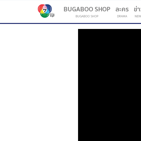
BUGABOO SHOP
ละคร
ข่
BUGABOO SHOP
DRAMA
NEW