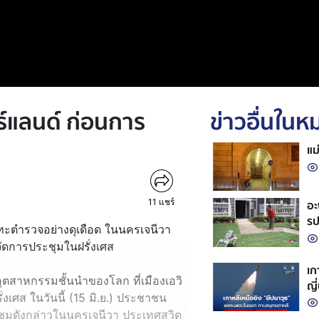
ร์แลนด์ ก่อนการ
ข่าวอื่นใน
แม
11
แชร์
อะ
รป
ะทะตำรวจอย่างดุเดือด ในนครเจนีวา
จัดการประชุมในฝรั่งเศส
เก
ุตสาหกรรมชั้นนำของโลก ที่เมืองเอวิ
ญี
่งเศส ในวันนี้ (15 มิ.ย.) ประชาชน
มดังกล่าวในนครเจนีวา ประเทศสวิต