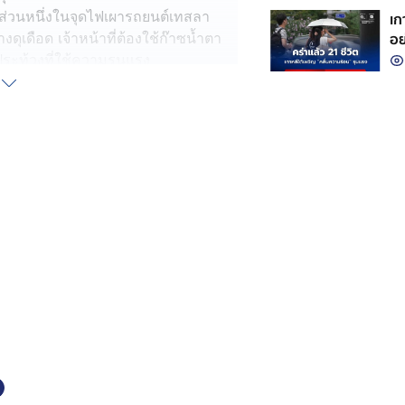
้วงส่วนหนึ่งในจุดไฟเผารถยนต์เทสลา
เก
อย
ุเดือด เจ้าหน้าที่ต้องใช้ก๊าซน้ำตา
ประท้วงที่ใช้ความรุนแรง
ลักษณ์การรวมศูนย์อำนาจทางการเมือง
ปีที่ผ่านมา โดยผู้ประท้วงใช้การ
, การเปลี่ยนแปลงสภาพภูมิอากาศ และ
ำลังเจ้าหน้าที่ตำรวจ 8,000 นาย
ด้วยสหราชอาณาจักร, แคนาดา,
ฐฯ รวมถึงตัวแทนสหภาพยุโรป ขณะที่สวิต
ษาความปลอดภัยในเขตดินแดนของตน