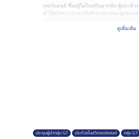
เซอร์แลนด์ ซึ่งอยู่ไม่ไกลกันมากนัก ผู้ประท
ทำให้เกิดการปะทะกับตำรวจควบคุมฝูงชนอย่างด
และฉีดน้ำแรงดันสูง เพื่อพยายามสลายกลุ่มผู้
การประท้วงการประชุมกลุ่ม G7 ซึ่งเป็นสัญ
ดูเพิ่มเติม
และเศรษฐกิจโลก เกิดขึ้นเป็นประจำตลอดหลาย
โอกาสนี้ประณามระบบทุนนิยม, โลกาภิวัตน์
ความไม่เท่าเทียมกัน
ทั้งนี้ ฝรั่งเศส เจ้าภาพการประชุม G7 ระดมก
ประจำการ เพื่อดูแลการประชุม ซึ่งประกอบ
ฝรั่งเศส, เยอรมนี, อิตาลี, ญี่ปุ่น, และสหรั
เซอร์แลนด์ระดมทหาร 4,000 นาย ร่วมรัก
ประชุมผู้นำกลุ่ม G7
ประท้วงในสวิตเซอร์แลนด์
กลุ่ม G7