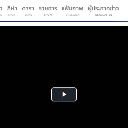
าว
กีฬา
ดารา
รายการ
แฟ้มภาพ
ผู้ประกาศข่าว
S
SPORT
STARS
SHOW
7HDSTOCK
NEWSCASTER
(current)
Play
Video