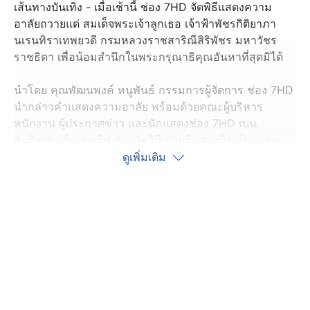
เส้นทางบันเทิง - เมื่อเช้านี้ ช่อง 7HD จัดพิธีแสดงความ
อาลัยถวายแด่ สมเด็จพระเจ้าลูกเธอ เจ้าฟ้าพัชรกิติยาภา
นเรนทิราเทพยวดี กรมหลวงราชสาริณีสิริพัชร มหาวัชร
ราชธิดา เพื่อน้อมสำนึกในพระกรุณาธิคุณอันหาที่สุดมิได้
นำโดย คุณพัฒนพงค์ หนูพันธ์ กรรมการผู้จัดการ ช่อง 7HD
นำกล่าวคำแสดงความอาลัย พร้อมด้วยคณะผู้บริหาร
พนักงาน ผู้ประกาศข่าว และนักแสดงช่อง 7HD เบน
สันติราษฎร์ และ อีฟ กัญณัฐสินี ร่วมยืนสงบนิ่ง เป็นระยะ
เวลา 47 วินาที และร่วมลงนามแสดงความอาลัย ซึ่งทั้งคู่เผย
ดูเพิ่มเติม
ว่า พระองค์ทรงเป็นต้นแบบทั้งในเรื่องของการทำงาน และ
การช่วยเหลือผู้อื่น