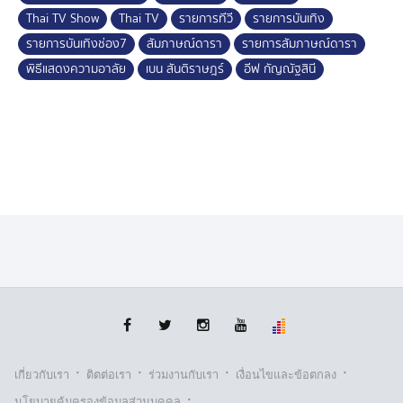
Thai TV Show
Thai TV
รายการทีวี
รายการบันเทิง
รายการบันเทิงช่อง7
สัมภาษณ์ดารา
รายการสัมภาษณ์ดารา
พิธีแสดงความอาลัย
เบน สันติราษฎร์
อีฟ กัญณัฐสินี
·
·
·
·
เกี่ยวกับเรา
ติตต่อเรา
ร่วมงานกับเรา
เงื่อนไขและข้อตกลง
·
นโยบายคุ้มครองข้อมูลส่วนบุคคล