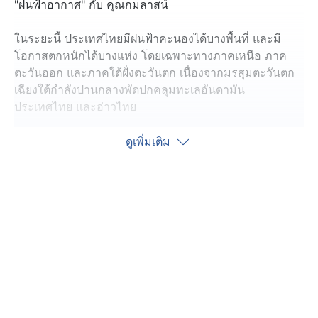
"ฝนฟ้าอากาศ" กับ คุณกมลาสน์
ในระยะนี้ ประเทศไทยมีฝนฟ้าคะนองได้บางพื้นที่ และมี
โอกาสตกหนักได้บางแห่ง โดยเฉพาะทางภาคเหนือ ภาค
ตะวันออก และภาคใต้ฝั่งตะวันตก เนื่องจากมรสุมตะวันตก
เฉียงใต้กำลังปานกลางพัดปกคลุมทะเลอันดามัน
ประเทศไทย และอ่าวไทย
สำหรับคลื่นลมบริเวณทะเลอันดามันตอนบนมีกำลังปาน
ดูเพิ่มเติม
กลาง โดยมีคลื่นสูง 1-2 เมตร ส่วนทะเลอันดามันตอนล่าง
และอ่าวไทยมีคลื่นสูงประมาณ 1 เมตร บริเวณที่มีฝนฟ้า
คะนองคลื่นสูงมากกว่า 2 เมตร ขอให้ชาวเรือบริเวณทะเล
อันดามันและอ่าวไทยเดินเรือด้วยความระมัดระวัง
สภาพอากาศแต่ละภาค
ภาคเหนือ ฝนตก 60% ของพื้นที่ ตกหนักบางแห่ง ที่
แม่ฮ่องสอน เชียงใหม่ เชียงราย น่าน และตาก
ภาคอีสาน ฝนตก 30% ของพื้นที่ ตกได้ที่ เลย หนองคาย