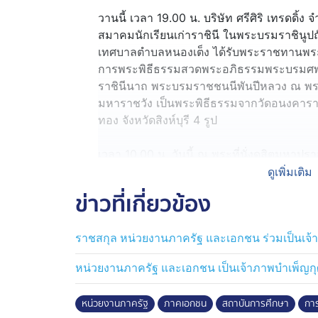
วานนี้ เวลา 19.00 น. บริษัท ศรีศิริ เทรดดิ้ง 
สมาคมนักเรียนเก่าราชินี ในพระบรมราชินูปถั
เทศบาลตำบลหนองเต็ง ได้รับพระราชทานพร
การพระพิธีธรรมสวดพระอภิธรรมพระบรมศพ สม
ราชินีนาถ พระบรมราชชนนีพันปีหลวง ณ พระ
มหาราชวัง เป็นพระพิธีธรรมจากวัดอนงคารา
ทอง จังหวัดสิงห์บุรี 4 รูป
เวลา 10.00 น. วันนี้ ณ พระที่นั่งดุสิตมห
สรรพากร ได้รับพระราชทานพระบรมราชานุญา
ดูเพิ่มเติม
ถวายพระบรมศพ สมเด็จพระนางเจ้าสิริกิติ์
ข่าวที่เกี่ยวข้อง
พันปีหลวง ในการถวายภัตตาหารเพลแด่พระสง
ด้วย วัดโคกกะฐิน, วัดลานสกาใน, วัดมะนาวหวาน
ราชสกุล หน่วยงานภาครัฐ และเอกชน ร่วมเป็นเจ
จังหวัดนครศรีธรรมราช, วัดโลการาม จังหวัดส
นนทบุรี และวัดเทพลีลา กรุงเทพมหานคร
หน่วยงานภาครัฐ และเอกชน เป็นเจ้าภาพบำเพ็ญก
เวลา 14.30 น. คณะผู้อบรมหลักสูตรวิทยาการเก
หน่วยงานภาครัฐ
ภาคเอกชน
สถาบันการศึกษา
การ
พัฒนาสุขภาพอาเซียน มหาวิทยาลัยมหิดล, กลุ