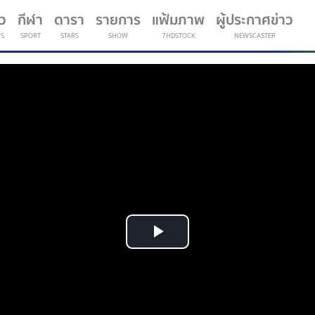
าว
กีฬา
ดารา
รายการ
แฟ้มภาพ
ผู้ประกาศข่าว
S
SPORT
STARS
SHOW
7HDSTOCK
NEWSCASTER
(current)
Play
Video