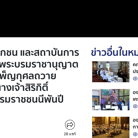
อกชน และสถาบันการ
ข่าวอื่นใน
านพระบรมราชานุญาต
คณ
ปร
ำเพ็ญกุศลถวาย
พร
จ้าสิริกิติ์
รา
อง
รมราชชนนีพันปี
เค
อง
กา
แก
28
แชร์