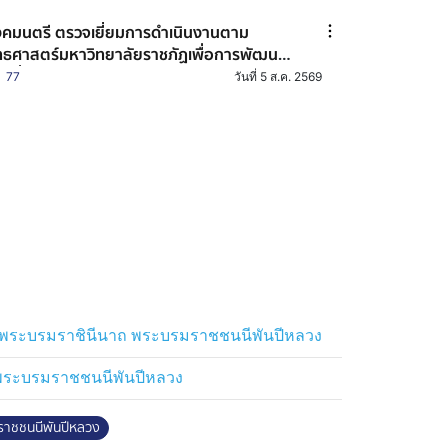
ชทัณฑ์ปันสุข ทำความ ดี เพื่อชาติ ศาสน์
ัตริย์
คมนตรี ตรวจเยี่ยมการดำเนินงานตาม
ทธศาสตร์มหาวิทยาลัยราชภัฏเพื่อการพัฒนา
องถิ่น ประจำปี 2569 ของมหาวิทยาลัยราชภัฏ
77
วันที่ 5 ส.ค. 2569
อยเอ็ด
ิ์ พระบรมราชินีนาถ พระบรมราชชนนีพันปีหลวง
 พระบรมราชชนนีพันปีหลวง
ราชชนนีพันปีหลวง