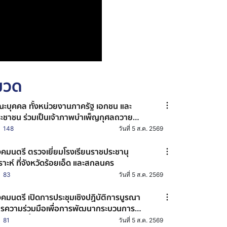
หมวด
ะบุคคล ทั้งหน่วยงานภาครัฐ เอกชน และ
ะชาชน ร่วมเป็นเจ้าภาพบำเพ็ญกุศลถวาย
ะบรมศพ สมเด็จพระนางเจ้าสิริกิติ์ พระบรม
148
วันที่ 5 ส.ค. 2569
ชินีนาถ พระบรมราชชนนีพันปีหลวง
คมนตรี ตรวจเยี่ยมโรงเรียนราชประชานุ
ราะห์ ที่จังหวัดร้อยเอ็ด และสกลนคร
83
วันที่ 5 ส.ค. 2569
คมนตรี เปิดการประชุมเชิงปฏิบัติการบูรณา
รความร่วมมือเพื่อการพัฒนากระบวนการ
้ไขบำบัดฟื้นฟูเด็กและเยาวชน ภายใต้โครงการ
81
วันที่ 5 ส.ค. 2569