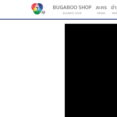
BUGABOO SHOP
ละคร
ข่
BUGABOO SHOP
DRAMA
NEW