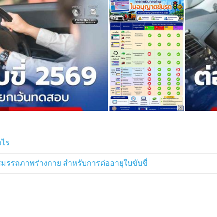
รบถ้วน
 1 ปี จะต้องเข้ารับการทดสอบความ
ดสอบสายตาทางกว้างและสายตาทางลึก
บบต่อใบขับขี่ออนไลน์
งนี้มีเป้าหมายเพื่อลดภาระและ
ของประชาชนที่ยังมีสมรรถภาพ
งไร
รถภาพร่างกาย สำหรับการต่ออายุใบขับขี่
กับกระทรวงสาธารณสุขและแพทยสภา
บบอิเล็กทรอนิกส์ให้มีความสมบูรณ์
ทรวงการขอและการออกใบอนุญาตขับรถ
2568 ซึ่งมีผลบังคับใช้ตั้งแต่วันที่ 5