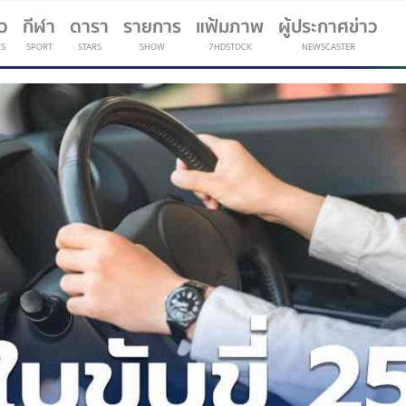
าว
กีฬา
ดารา
รายการ
แฟ้มภาพ
ผู้ประกาศข่าว
S
SPORT
STARS
SHOW
7HDSTOCK
NEWSCASTER
(current)