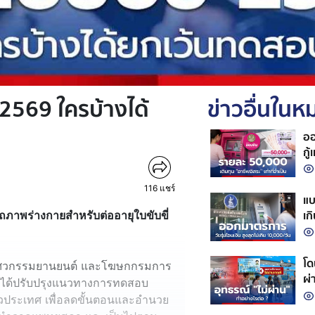
่ 2569 ใครบ้างได้
ข่าวอื่นใน
ออ
กู้
116
แชร์
แบ
เก
พร่างกายสำหรับต่ออายุใบขับขี่
โด
ักวิศวกรรมยานยนต์ และโฆษกกรมการ
ผ่
กได้ปรับปรุงแนวทางการทดสอบ
วประเทศ เพื่อลดขั้นตอนและอำนวย