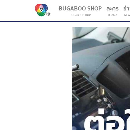
BUGABOO SHOP
ละคร
ข่
BUGABOO SHOP
DRAMA
NEW