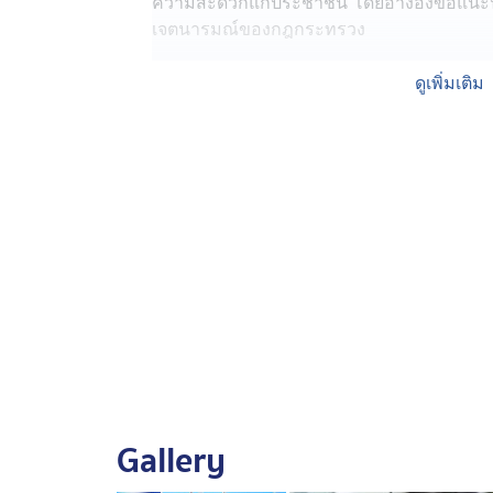
ความสะดวกแก่ประชาชน โดยอ้างอิงข้อแน
เจตนารมณ์ของกฎกระทรวง
เปิดเกณฑ์ใหม่การต่ออายุใบขับขี่
ดูเพิ่มเติม
กรมการขนส่งทางบกกำหนดให้การทดสอบการม
อนุญาตขับรถครั้งแรกเท่านั้น ส่วนผู้ที่มาต่
ไม่ต้องทดสอบการมองเห็นสี
ผู้ขับขี่อายุไม่เกิน 55 ปี ได้รับยกเว้นทดสอบปฏ
สำหรับผู้ที่มีอายุไม่เกิน 55 ปีบริบูรณ์ และใ
ได้รับสิทธิยกเว้นการทดสอบความสามารถของป
ทดสอบเฉพาะสายตาทางกว้างและสายตาทางลึ
ผู้มีอายุเกิน 55 ปี ยังต้องทดสอบตามเกณฑ์เดิ
Gallery
ผู้ขอต่ออายุใบอนุญาตขับรถที่มีอายุเกิน 55 ปี
ทดสอบความสามารถของปฏิกิริยาทางเท้า ค