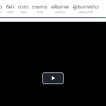
าว
กีฬา
ดารา
รายการ
แฟ้มภาพ
ผู้ประกาศข่าว
S
SPORT
STARS
SHOW
7HDSTOCK
NEWSCASTER
(current)
Play
Video