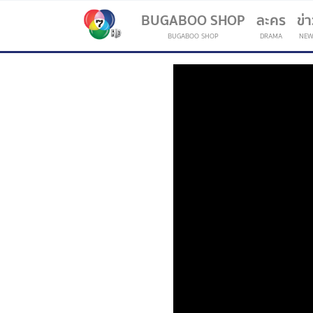
BUGABOO SHOP
ละคร
ข่
BUGABOO SHOP
DRAMA
NEW