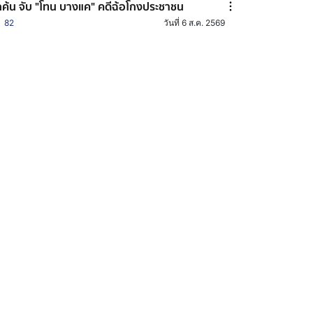
กค้น จับ "โทน บางแค" คดีฉ้อโกงประชาชน
82
วันที่ 6 ส.ค. 2569