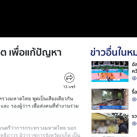
ต เพื่อแก้ปัญหา
ข่าวอื่นใน
อั
คว
วอ
13
แชร์
รื
ะทรวงมหาดไทย พูดเป็นเสียงเดียวกัน
ฯ และ รองผู้ว่าฯ เพื่อส่งคนที่ทำงานร่วม
รว
ัฐมนตรีว่าการกระทรวงมหาดไทย บอก
ทธิถาวร ผู้ว่าราชการจังหวัดภูเก็ต เป็น