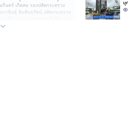
บุ
รินทร์ เกิดสม รองปลัดกระทรวง
ยอรรษิษฐ์ สัมพันธรัตน์ ปลัดกระทรวง
บเปลี่ยน เพราะจังหวัดภูเก็ตมีหลาย
า ดังนั้นจึงทำงานด้วยกันไม่ได้ จึงต้อง
้ เพราะจังหวัดภูเก็ตเป็นเมืองเศรษฐกิจ
เรื่องของประเด็นการบุกยึดที่ดิน
ไทย ระบุ เพื่อให้สถานการณ์คลี่คลาย
ประโยชน์ทางราชการให้เป็นไปด้วยความ
ช่วยแก้ปัญหา ซึ่งเป็นไปตามนโยบายของ
่ นายนฤชา โฆษาศิวิไลซ์ อธิบดีกรมการ
รจะคลี่คลายปัญหาทุกอย่างที่ยังแก้ไม่
ชน์