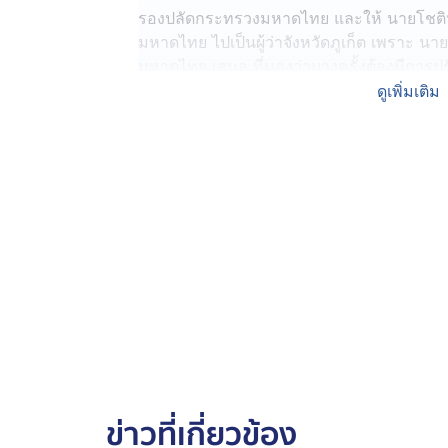
รองปลัดกระทรวงมหาดไทย และให้ นายโชติน
มหาดไทย ไปเป็นผู้ว่าจังหวัดภูเก็ต เพราะ นา
มหาดไทย เสนอ ที่มองว่าบางครั้งต้องมีการปรั
เรื่องแก้ไข เมื่อเกิดเรื่องขึ้นก็มีการแฉกันไปม
ดูเพิ่มเติม
แต่งตั้งคนที่ไม่มีความขัดแย้งทำงานร่วมกันได
ที่สร้างรายได้ให้กับประเทศ ที่ต้องไม่ยอมให้มี
สาธารณะ ทั้งข่มขู่ และไล่ชาวบ้าน
นายอรรษิษฐ์ สัมพันธรัตน์ ปลัดกระทรวงมหาด
ในเรื่องของการปราบปรามผู้มีอิทธิพล เพื่อ
เรียบร้อยเท่านั้น คนที่มาใหม่ก็จะได้เข้าไป
รัฐบาลที่กำหนดไว้ อีกทั้งไม่เกี่ยวกับกรณีที
ปกครอง สั่งย้ายปลัดจังหวัดภูเก็ต เพียงต้องกา
สำเร็จ ให้ภูเก็ตเดินต่อได้ ไม่ใช่เรื่องผลประโย
ข่าวที่เกี่ยวข้อง