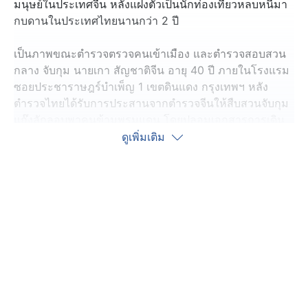
มนุษย์ในประเทศจีน หลังแฝงตัวเป็นนักท่องเที่ยวหลบหนีมา
กบดานในประเทศไทยนานกว่า 2 ปี
เป็นภาพขณะตำรวจตรวจคนเข้าเมือง และตำรวจสอบสวน
กลาง จับกุม นายเกา สัญชาติจีน อายุ 40 ปี ภายในโรงแรม
ซอยประชาราษฎร์บำเพ็ญ 1 เขตดินแดง กรุงเทพฯ หลัง
ตำรวจไทยได้รับการประสานจากตำรวจจีนให้สืบสวนจับกุม
แก๊งลักลอบพาคนข้ามพรมแดน โดยปลอมเอกสารการเดิน
ทาง มุ่งหน้าไปนครย่างกุ้ง ประเทศเมียนมา เข้าร่วมกิจกรรม
ดูเพิ่มเติม
หาคู่โดยผิดกฎหมาย เหตุเกิดปี 2567 ต่อมาตำรวจจีนเข้า
ปราบปราม แต่พบว่า นายเกา ผู้ต้องหาสำคัญในคดีหลบหนี
ออกนอกประเทศ
เบื้องต้น จากการตรวจสอบประวัติการเดินทาง พบ นายเกา
ใช้วีซานักท่องเที่ยวแฝงตัวเข้า-ออกประเทศไทย มากกว่า 21
ครั้ง ตำรวจจึงเพิกถอนวีซา ก่อนดำเนินการผลักดันออกนอก
ประเทศต่อไป