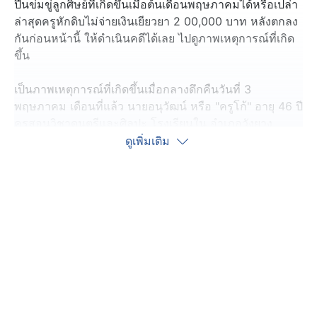
ปืนข่มขู่ลูกศิษย์ที่เกิดขึ้นเมื่อต้นเดือนพฤษภาคมได้หรือเปล่า
ล่าสุดครูหักดิบไม่จ่ายเงินเยียวยา 2 00,000 บาท หลังตกลง
กันก่อนหน้านี้ ให้ดำเนินคดีได้เลย ไปดูภาพเหตุการณ์ที่เกิด
ขึ้น
เป็นภาพเหตุการณ์ที่เกิดขึ้นเมื่อกลางดึกคืนวันที่ 3
พฤษภาคม เดือนที่แล้ว นายอนุวัฒน์ หรือ "ครูโก้" อายุ 46 ปี
ครูสอนวิชาดนตรีและศิลปะ โรงเรียนใน อำเภอวังยาง
จังหวัดนครพนม ได้ขี่รถเข้าไปที่บ้านของลูกศิษย์ 2 คน อายุ
ดูเพิ่มเติม
14 และ 15 ปี ก่อนจะโปรยหว่านปลอกกระสุนปืนลงพื้นหน้า
บ้าน ส่วนสาเหตุมาจากเรื่องที่ไม่พอใจ ถูกลูกศิษย์ขี่รถ
จักรยานยนต์ปาดหน้า เหมือนไม่เคารพ
ต่อมาตำรวจ เรียกคู่กรณีทั้ง 2 ฝ่ายไปพุดคุยไกล่เกลี่ย โดย
ครูโก้ ยอมรับผิด พร้อมตกลงจะเยียวยา เป็นเงิน 200,000
บาท นัดจ่ายในวันที่ 12 มิถุนายนที่ผ่านมา
แต่พอถึงเวลานัด ครูโก้กลับไม่จ่ายเงิน ทำให้ญาติต้องพาเด็ก
ทั้ง 2 คนไปขึ้นโรงพักอีกครั้ง เพื่อขอให้ตำรวจดำเนินคดีกับ