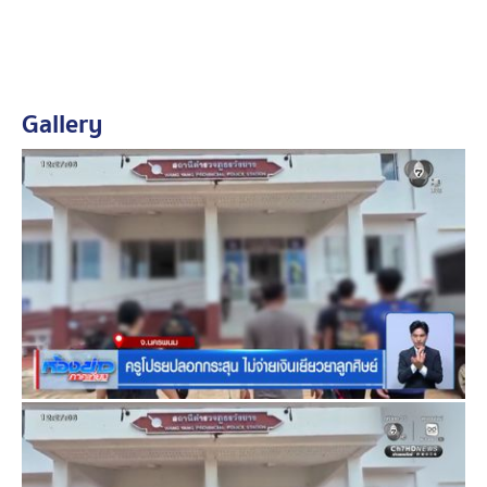
ครูให้ถึงที่สุด
ญาติของเด็ก บอกว่า ครูโก้หักดิบไม่ยอมจ่ายเงินอย่างที่
ตกลงกันไว้ จะขอจ่ายแค่ 60,000 บาท และไม่กำหนดวันว่า
Gallery
จะจ่ายให้เมื่อไหร่ บอกเพียงว่า "ไม่มีเงิน" หากไม่ยอมรับ ก็
ให้ดำเนินคดีตามกฎหมายได้เลย
ญาติยืนยัน จะเอาเรื่องให้ถึงที่สุด และอยากให้ต้นสังกัด ตั้ง
กรรมการสอบสวนพฤติกรรมของ ผอ.โรงเรียนด้วย เพราะ
ตั้งแต่เกิดเรื่อง ไม่เคยถามไถ่ผู้เสียหายซึ่งเป็นลูกศิษย์แม้แต่
ครั้งเดียว ส่วนลูกศิษย์ก็อยากให้ครูโก้ออกจากราชการ