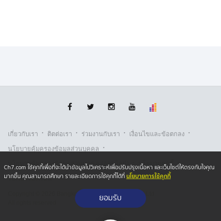
·
·
·
·
เกี่ยวกับเรา
ติตต่อเรา
ร่วมงานกับเรา
เงื่อนไขและข้อตกลง
·
นโยบายคุ้มครองข้อมูลส่วนบุคคล
·
·
นโยบายคุ้มครองข้อมูลส่วนบุคคล (ออนไลน์)
นโยบายคุกกี้
Ch7.com ใช้คุกกี้เพื่อที่จะได้นำข้อมูลไปวิเคราะห์เพื่อปรับปรุงเนื้อหา และเว็บไซต์ให้ตรงกับใจคุณ
นโยบายการใช้คุกกี้
มากขึ้น คุณสามารถศึกษา รายละเอียดการใช้คุกกี้ได้ที่
รับเรื่องร้องเรียน
Copyright © 2026 Bangkok Broadcasting & T.V. Co.,Ltd.
ยอมรับ
All rights reserved