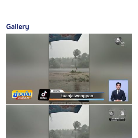
ชะลอความเร็วในการสัญจร เคราะห์ดีที่ฝนตกไม่นาน
ตั้งแต่เช้านี้ก็เริ่มมีฝนตกลมแรง เหมือนในหลายพื้นที่ โดย
Gallery
เฉพาะที่เกาะช้าง จังหวัดตราด พายุลมแรงพัดเข้าพื้นที่ตั้งแต่
ช่วง 08.00 น. เจ้าของคลิปบอกว่า ดูในภาพอาจจะดูไม่แรง
เท่าที่คิด แต่ในความเป็นจริง ถ่ายคลิปไปต้องพยุงตัวไป
โทรศัพท์แทบปลิวออกจากมือ
เช่นเดียวกับที่ อำเภอบ้านไร่ จังหวัดอุทัยธานี มืดฟ้า มัวดิน
ฝนตกตลอดทั้งช่วงบ่าย ชาวบ้านในพื้นที่บอกว่า ที่ผ่านมา
แถวนี้ร้อนมาหลายวัน ฝนตกลงมาครั้งนี้ ก็ช่วยคลายร้อน
แต่ขออย่าให้ฝนตกหนักจนเป็นอันตราย
โดยตั้งแต่พรุ่งนี้ (17 มิ.ย.) จนถึง 19 มิถุนายน ทั่วไทยจะเจอ
ฝนตกหนักเพิ่มมากขึ้น จากร่องมรสุมที่เลื่อนมาพาดผ่าน
ก่อนที่หลังจากนั้น จะยิ่งทวีความรุนแรงเพิ่มขึ้นในพื้นที่ภาค
เหนือและภาคตะวันออก ช่วงนี้เน้นย้ำประชาชนให้คอย
ติดตามข่าวสภาพอากาศ และเฝ้าระวังผลกระทบที่อาจเกิด
ตามมา ทั้งน้ำท่วมฉับพลัน และน้ำป่าไหลหลาก