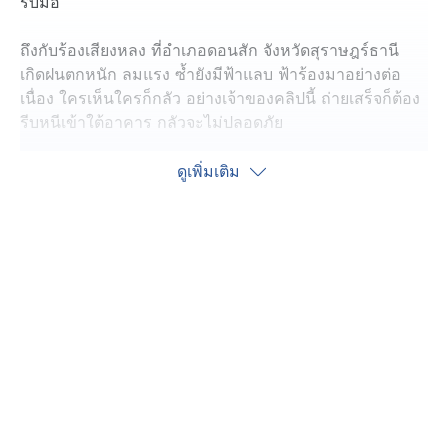
รับมือ
ถึงกับร้องเสียงหลง ที่อำเภอดอนสัก จังหวัดสุราษฎร์ธานี
เกิดฝนตกหนัก ลมแรง ซ้ำยังมีฟ้าแลบ ฟ้าร้องมาอย่างต่อ
เนื่อง ใครเห็นใครก็กลัว อย่างเจ้าของคลิปนี้ ถ่ายเสร็จก็ต้อง
รีบหนีเข้าใต้อาคาร กลัวจะไม่ปลอดภัย
ขยับมาดูกันที่อำเภอวังน้อย จังหวัดพระนครศรีอยุธยา ก็ไม่
ดูเพิ่มเติม
ต่างกัน ช่วงดึกเกิดฝนตกหนักลงมา แต่ที่หลายคนกังวลใจ
เพราะเห็นฟ้าแลบ จนท้องฟ้ากลายเป็นสีขาวโพลน กลัวจะ
กลายเป็นฟ้าผ่า
ส่วนที่บ้านกระแชงใหญ่ อำเภอกันทรลักษ์ จังหวัดศรีสะเกษ
เห็นได้ชัดเลยว่า ฝนตกเป็นเม็ดใหญ่ ทำเอาต้นไม้ของชาว
บ้าน โดนทั้งฝนตก โดนทั้งกระแสลม หลายต้นต้านไม่ไหว ก็
ล้มไปก่อนเพื่อน
ที่จังหวัดนนทบุรี ก็ไม่แพ้กัน ช่วงก่อนประมาณ 23.20 น.
เริ่มมีน้ำกักขังเล็กน้อยบนผิวการจราจร รถเล็ก รถใหญ่ต้อง