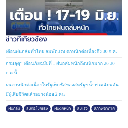
ข่าวที่เกี่ยวข้อง
เตือนฝนถล่มทั่วไทย ลมพัดแรง ตกหนักต่อเนื่องถึง 30 ก.ค.
กรมอุตุฯ เตือนภัยฉบับที่ 1 ฝนถล่มหนักถึงหนักมาก 26-30
ก.ค.นี้
ฝนตกหนักต่อเนื่องในรัฐเท็กซัสของสหรัฐฯ น้ำท่วมฉับพลัน
มีผู้เสียชีวิตแล้วอย่างน้อย 2 คน
ฝนถล่ม
ลมกระโชกแรง
ฝนตกหนัก
ลมแรง
สภาพอากาศ