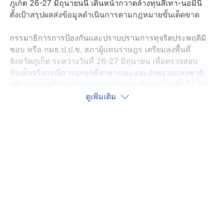
ภูเก็ต 26-27 มิถุนายนนี้ เดินหน้ากวาดล้างทุนสีเทา-นอมินี
ตั้งเป้าสรุปผลส่งข้อมูลดำเนินการตามกฎหมายขั้นเด็ดขาด
กรรมาธิการการป้องกันและปราบปรามการทุจริตประพฤติมิ
ชอบ หรือ กมธ.ป.ป.ช. สภาผู้แทนราษฎร เตรียมลงพื้นที่
จังหวัดภูเก็ต ระหว่างวันที่ 26-27 มิถุนายน เพื่อตรวจสอบ
ข้อเท็จจริงกรณีการบุกรุกที่สาธารณะและป่าสงวนแห่งชาติ
บริเวณหาดฟรีด้อม ตำบลกะรน อำเภอเมืองภูเก็ต เพื่อให้เป็น
ตามนโยบายของ นายอนุทิน ชาญวีรกูล นายกรัฐมนตรี และ
ดูเพิ่มเติม
รัฐมนตรีว่าการกระทรวงมหาดไทย ที่มุ่งกวาดล้างผู้มี
อิทธิพล และกลุ่มทุนต่างชาติที่ใช้คนไทยเป็นนอมินีถือครอง
ธุรกิจ รวมถึงการบุกรุกพื้นที่สาธารณะในจังหวัดภูเก็ต
พร้อมออกหนังสือเชิญ สส.ภูเก็ต ทั้ง 3 เขต เข้าร่วมประชุม
และลงพื้นที่ตรวจสอบร่วมกับคณะกรรมาธิการฯ เพื่อสะท้อน
ปัญหา รับฟังความคิดเห็น และแลกเปลี่ยนข้อมูลอย่างเปิด
เผย โปร่งใส และรอบด้าน
เปิดโอกาสให้ตัวแทนประชาชนในพื้นที่เข้าร่วมรับฟังและ
แสดงความคิดเห็น เพื่อร่วมกันหาทางแก้ไขปัญหากลุ่มธุรกิจ