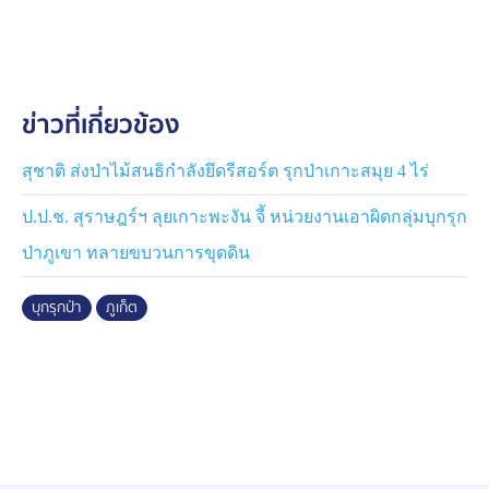
และผู้มีอิทธิพลสีเทาที่ถูกกล่าวหาว่าอยู่เบื้องหลังการบุกรุก
พื้นที่ป่าสงวนแห่งชาติ เพื่อแสวงหาประโยชน์ส่วนตน ไม่ว่า
จะเป็นการก่อสร้างอาคารถาวร การตัดถนน การเก็บค่าเข้า
พื้นที่ หรือการเปิดร้านค้าให้บริการนักท่องเที่ยวโดยมิชอบ
ข่าวที่เกี่ยวข้อง
ด้วยกฎหมาย โดยหลังจากตรวจสอบข้อเท็จจริงและรวบรวม
พยานหลักฐานแล้ว จะนำข้อมูลเชิงลึกที่ได้ส่งต่อให้หน่วย
งานที่เกี่ยวข้องดำเนินการตามกฎหมายกับผู้บุกรุกและผู้ที่อยู่
สุชาติ ส่งป่าไม้สนธิกำลังยึดรีสอร์ต รุกป่าเกาะสมุย 4 ไร่
เบื้องหลังอย่างเด็ดขาดโดยไม่มีข้อยกเว้น
ป.ป.ช. สุราษฎร์ฯ ลุยเกาะพะงัน จี้ หน่วยงานเอาผิดกลุ่มบุกรุก
ป่าภูเขา ทลายขบวนการขุดดิน
บุกรุกป่า
ภูเก็ต