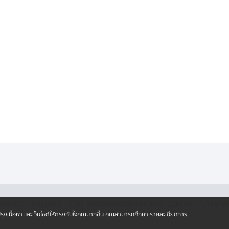
ฤหัสบดีที่ 30 กรกฎาคม 2569 และ
กันยายน 2569
ุกหมู่เหล่า ร่วมพิธีบำเพ็ญกุศล
ด็จพระเจ้าลูกเธอ เจ้าฟ้าพัชรกิติยา
ิพัชร มหาวัชรราชธิดา ตามกำหนดวัน
ำเภอกำหนด เพื่อร่วมกันน้อมรำลึกใน
ามจงรักภักดีโดยพร้อมเพรียงกัน"
·
·
ครองข้อมูลส่วนบุคคล
นโยบายคุ้มครองข้อมูลส่วนบุคคล (ออนไลน์)
นโยบายคุ
ปรับปรุงเนื้อหา และเว็บไซต์ให้ตรงกับใจคุณมากขึ้น คุณสามารถศึกษา รายละเอียดการ