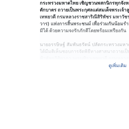
กระทรวงมหาดไทย เชิญชวนพสกนิกรทุกจังหวั
ตักบาตร ถวายเป็นพระกุศลแด่สมเด็จพระเจ้าลู
เทพยวดี กรมหลวงราชสาริณีสิริพัชร มหาวัช
วาร) แห่งการสิ้นพระชนม์ เพื่อร่วมกันน้อมร
มิได้ ด้วยความจงรักภักดีโดยพร้อมเพรียงกัน
นายอรรษิษฐ์ สัมพันธรัตน์ ปลัดกระทรวงมหา
ได้มีมติเห็นชอบการจัดพิธีทางศาสนาถวายเป็น
ฟ้าพัชรกิติยาภา นเรนทิราเทพยวดี กรมหลวง
ในวาระครบ 7 วัน (สัตตมวาร) 15 วัน (ปัณ
ดูเพิ่มเติม
วัน (สตมวาร) แห่งการสิ้นพระชนม์ ทั้งในส่
เพื่อน้อมรำลึกในพระกรุณาธิคุณอันหาที่สุดมิไ
กระทรวงมหาดไทย ได้แจ้งไปยังผู้ว่าราชการจังห
และทำบุญตักบาตรอุทิศถวายเป็นพระกุศลแด่สมเ
ภา นเรนทิราเทพยวดี กรมหลวงราชสาริณีสิ
จังหวัดหรือสถานที่ที่เหมาะสม โดยมีผู้ว่าร
น. ในวันครบรอบแห่งการสิ้นพระชนม์ ได้แก่ ว
พุธที่ 17 มิถุนายน 2569 วาระครบ 15 วัน (ป