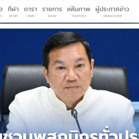
าว
กีฬา
ดารา
รายการ
แฟ้มภาพ
ผู้ประกาศข่าว
S
SPORT
STARS
SHOW
7HDSTOCK
NEWSCASTER
(current)