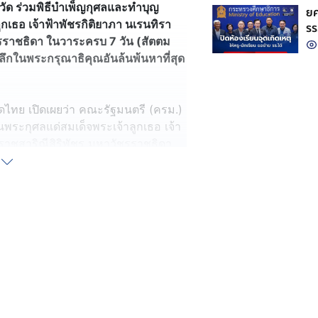
ด ร่วมพิธีบำเพ็ญกุศลและทำบุญ
ยศ
กเธอ เจ้าฟ้าพัชรกิติยาภา นเรนทิรา
รร
รราชธิดา ในวาระครบ 7 วัน (สัตตม
ำลึกในพระกรุณาธิคุณอันล้นพ้นหาที่สุด
ดไทย เปิดเผยว่า คณะรัฐมนตรี (ครม.)
พระกุศลแด่สมเด็จพระเจ้าลูกเธอ เจ้า
ราชสาริณีสิริพัชร มหาวัชรราชธิดา
รสมวาร) 50 วัน (ปัญญาสมวาร) 100
วนกลาง ส่วนภูมิภาค และในต่างประเทศ
ด้
วัดทั้ง 76 จังหวัด จัดพิธีบำเพ็ญกุศล
ด็จพระเจ้าลูกเธอ เจ้าฟ้าพัชรกิติยา
ริพัชร มหาวัชรราชธิดา ณ ศาลากลาง
าชการจังหวัดเป็นประธาน ในเวลา 07.30
าระครบ 7 วัน (สัตตมวาร)วันนี้ วัน
ัณรสมวาร) วันพฤหัสบดีที่ 25 มิถุนายน