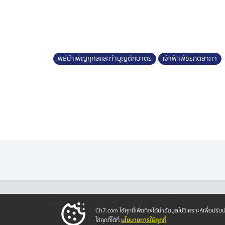
2569 วาระครบ 50 วัน (ปัญญาสมวาร) วันพ
วาระครบ 100 วัน (สตมวาร) วันศุกร์ที่ 18 
"กระทรวงมหาดไทยขอเชิญชวนพสกนิกรชาวไทยท
และทำบุญตักบาตรอุทิศถวายเป็นพระกุศลแด่สมเ
พิธีบำเพ็ญกุศลและทำบุญตักบาตร
เจ้าฟ้าพัชรกิติยาภา
ภา นเรนทิราเทพยวดี กรมหลวงราชสาริณีสิร
และเวลาดังกล่าว ณ สถานที่ที่จังหวัด และอ
พระกรุณาธิคุณอันล้นพ้นหาที่สุดมิได้ ด้วยคว
·
·
·
·
เกี่ยวกับเรา
ติตต่อเรา
ร่วมงานกับเรา
เงื่อนไขและข้อตกลง
นโยบายคุ้ม
Ch7.com ใช้คุกกี้เพื่อที่จะได้นำข้อมูลไปวิเคราะห์เพื่อ
Copyright © 2026 Bangkok Broadcasting & T.V. Co.,Ltd.
All rights reserved
นโยบายการใช้คุกกี้
ใช้คุกกี้ได้ที่