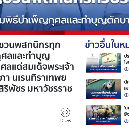
ชวนพสกนิกรทุก
ข่าวอื่นใน
ญกุศลและทำบุญ
ปร
โพ
ศลแด่สมเด็จพระเจ้า
ยาภา นเรนทิราเทพย
นั
ิริพัชร มหาวัชรราช
เผ
ก่
'ยศ
ยิ
ชีว
17
แชร์