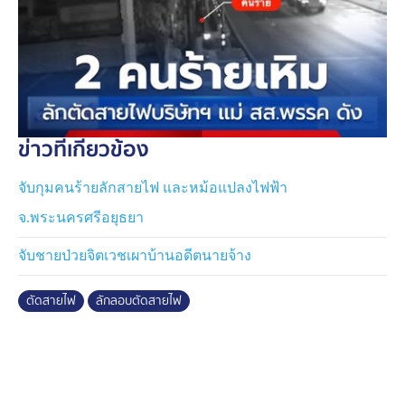
ข่าวที่เกี่ยวข้อง
จับกุมคนร้ายลักสายไฟ และหม้อแปลงไฟฟ้า
จ.พระนครศรีอยุธยา
จับชายป่วยจิตเวชเผาบ้านอดีตนายจ้าง
ตัดสายไฟ
ลักลอบตัดสายไฟ