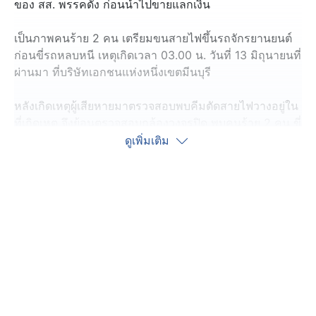
ของ สส. พรรคดัง ก่อนนำไปขายแลกเงิน
เป็นภาพคนร้าย 2 คน เตรียมขนสายไฟขึ้นรถจักรยานยนต์
ก่อนขี่รถหลบหนี เหตุเกิดเวลา 03.00 น. วันที่ 13 มิถุนายนที่
ผ่านมา ที่บริษัทเอกชนแห่งหนึ่งเขตมีนบุรี
หลังเกิดเหตุผู้เสียหายมาตรวจสอบพบคีมตัดสายไฟวางอยู่ใน
ที่เกิดเหตุ จึงย้อนตรวจสอบกล้องวงจรปิด พบคนร้าย 2 คน ขี่
รถจักรยานยนต์มาจอดบริเวณหน้าร้าน แล้วลงเดินปีนรั้ว
ดูเพิ่มเติม
เข้าไปตัดสายไฟ จากนั้นช่วยกันลากมาริมถนน ก่อนนำขึ้น
รถหลบหนีไป
คนร้ายนำทรัพย์สินที่ขโมยมา ไปเสนอขายร้านรับซื้อของ
เก่า ย่านพระยาสุเรนทร์ รวมน้ำหนัก 10 กิโลกรัม ได้เงิน
4,200 บาท ก่อนขี่รถกลับห้องพักรายวัน ซอยสุเหร่า คลอง 1
และถูกตำรวจจับกุมตัว
เบื้องต้นผู้ก่อเหตุ อ้างว่า ต้องการเงินไปใช้หนี้ให้พ่อในเรือน
จำ ส่วนผู้ต้องหาอีกคนอ้างว่าแค่ให้นั่งมาเป็นเพื่อน ตำรวจ