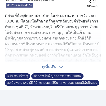
ข่าวในพระราชสำนัก
185
แชร์
ที่พระที่นั่งดุสิตมหาปราสาท ในพระบรมมหาราชวัง เวลา
10.00 น. มีคณะนักศึกษาหลักสูตรหลักประจำวิทยาลัยการ
ทัพบก ชุดที่ 71, จังหวัดสระบุรี, บริษัท สยามฟูรูกาวา จำกัด
ได้รับพระราชทานพระบรมราชานุญาตให้เป็นเจ้าภาพ
บำเพ็ญกุศลถวายพระบรมศพ สมเด็จพระนางเจ้าสิริกิติ์
พระบรมราชินีนาถ พระบรมราชชนนีพันปีหลวง มีพระสงฆ์
10 รูป สวดพระพุทธมนต์ ถวายพรพระ ผู้แทนเจ้าภาพถวาย
ภัตตาหารเพลแก่พระสงฆ์ จากวัดโคกสมานคุณ วัดโพธิ์ปฐม
าวาส วัดราษฎร์บำรุง วัดเชิงแสกลาง วัดหัวป่า วัดหัวป้อมใน
วัดเอก วัดกาหรำ วัดมะขามเฒ่า วัดศาลาธรรม์ จังหวัด
ดูเพิ่มเติม
สงขลา
หน่วยงานต่าง ๆ
เจ้าภาพบำเพ็ญกุศลถวายพระบรมศพ
สมเด็จพระนางเจ้าสิริกิติ์ พระบรมราชินีนาถ พระบรมราชชนนีพันปีหลวง
เวลา 13.00 น. นายบัญชา เชาวริน จังหวัดสระบุรี, บริษัท
สยามฟูรูกาวา จำกัด, สโมสรไลออนส์สากลภาค 310 เอ 1,
บริษัท ริช พาติโน่ จำกัด, บริษัท กรุงเทพ ออโต้ ลีซ จำกัด
ได้รับพระราชทานพระบรมราชานุญาตให้เป็นเจ้าภาพ