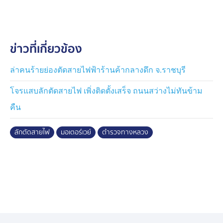
ทางหลวงพิเศษหมายเลข 7 หรือถนนมอเอตร์เวย์ หมายเลข
7 ได้รับแจ้งจากศูนย์ควบคุมการจราจร (CCB พัทยา) ว่ามี
ชายต้องสงสัยก่อเหตุลักทรัพย์บริเวณ กม.114 ฝั่งมุ่งหน้า
ข่าวที่เกี่ยวข้อง
กทม. ต.หนองปลาไหล อ.บางละมุง จ.ชลบุรี จึงรุดไปตรวจ
สอบ เมื่อถึงที่เกิดเหตุพบชายลักษณะตรงตามแจ้งกำลังขับขี่
รถจักรยานยนต์หลบหนี จึงไล่ติดตามและเรียกให้หยุดตรวจ
ล่าคนร้ายย่องตัดสายไฟฟ้าร้านค้ากลางดึก จ.ราชบุรี
ค้น พร้อมของกลางที่ใช้และได้จากการกระทำความผิด
โจรแสบลักตัดสายไฟ เพิ่งติดตั้งเสร็จ ถนนสว่างไม่ทันข้าม
จากการสอบสวนเบื้องต้น ผู้ต้องหารับสารภาพว่า เวลา
คืน
ประมาณ 07.00 น. ได้ขี่รถจักรยานยนต์ผ่านมาเห็นรั้ว
ทางหลวงเปิดอยู่ และฝาท่อเปิด จึงเฝ้าดูลาดเลา เมื่อปลอด
ลักตัดสายไฟ
มอเตอร์เวย์
ตำรวจทางหลวง
คนได้ย้อนกลับมาพร้อมอุปกรณ์ เพื่อมุดลงไปลากและตัด
สายไฟฟ้าในบ่อพักสายไฟฟ้า โดยมีกล้องวงจรปิดของศูนย์
CCB พัทยา บันทึกภาพขณะก่อเหตุไว้ได้ชัดเจน หลังจากตัด
สายไฟเสร็จได้ขนขึ้นรถจักรยานยนต์เพื่อหลบหนี โดยตั้งใจ
จะนำไปขายที่ร้านรับซื้อของเก่าใกล้บ้าน เพื่อนำเงินมาใช้
จ่ายส่วนตัว กระทั่งถูกจับกุมได้ดังกล่าว