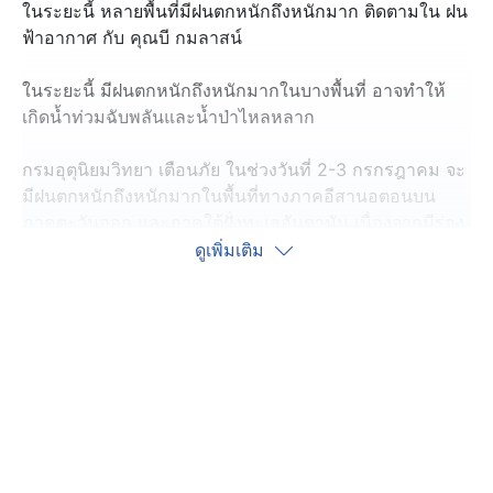
ในระยะนี้ หลายพื้นที่มีฝนตกหนักถึงหนักมาก ติดตามใน ฝน
ฟ้าอากาศ กับ คุณบี กมลาสน์
ในระยะนี้ มีฝนตกหนักถึงหนักมากในบางพื้นที่ อาจทำให้
เกิดน้ำท่วมฉับพลันและน้ำป่าไหลหลาก
กรมอุตุนิยมวิทยา เตือนภัย ในช่วงวันที่ 2-3 กรกรฎาคม จะ
มีฝนตกหนักถึงหนักมากในพื้นที่ทางภาคอีสานอตอนบน
ภาคตะวันออก และภาคใต้ฝั่งทะเลอันดามัน เนื่องจากมีร่อง
มรสุมพาดผ่านภาคเหนือและภาคอีสานตอนบน ประกอบกับ
ดูเพิ่มเติม
มรสุมตะวันตกเฉียงใต้ที่พัดปกคลุมทะเลอันดามัน
ประเทศไทย และอ่าวไทยมีกำลังค่อนข้างแรง บริเวณที่มีฝน
ฟ้าคะนองจะมีคลื่นสูงมากกว่า 3 เมตร ขอให้ชาวเรือบริเวณ
ดังกล่าวเดินเรือด้วยความระมัดระวัง สำหรับเรือเล็กบริเวณ
ทะเลอันดามันควรงดออกจากฝั่ง
สภาพอากาศแต่ละภาค
ภาคเหนือ ฝนตก 80% ของพื้นที่ ตกหนักได้ที่ แม่ฮ่องสอน
เชียงใหม่ เชียงราย ลำพูน ลำปาง พะเยา น่าน แพร่ อุตรดิตถ์