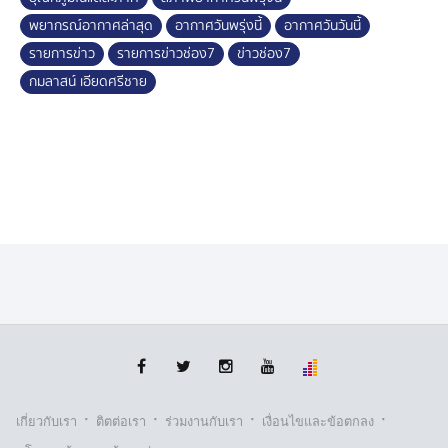
แห่ง
พยากรณ์อากาศล่าสุด
อากาศวันพรุ่งนี้
อากาศวันวันนี้
#ฝนฟ้าอากาศ #พยากรณ์อากาศ #บีกมลาสน์
รายการข่าว
รายการข่าวช่อง7
ข่าวช่อง7
กมลาสน์ เอียดศรีชาย
·
·
·
·
เกี่ยวกับเรา
ติตต่อเรา
ร่วมงานกับเรา
เงื่อนไขและข้อตกลง