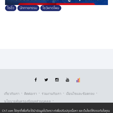
ไซอิ๋ว
นักกายกรรม
โชว์ผาดโผน
นอกจากนี้ พระถังซำจั๋ง ยังวิดพื้นบนลวดสลิงได้อย่างมั่นคง
โชว์ความแข็งแกร่งของร่างกาย ยิ่งไปกว่านั้น ยังโชว์ทักษะ
ขั้นเทพ ตัวการ ขึ้นไปยืนทรงตัวบนจักรยาน แล้วบังคับให้
เคลื่อนตัวไปข้างหน้าตามเส้นลวด เป็นกายกรรมผาดโผนที่
เรียกเสียงฮือฮาและสร้างความหวาดเสียวให้กับผู้พบเห็น
·
·
·
·
เกี่ยวกับเรา
ติตต่อเรา
ร่วมงานกับเรา
เงื่อนไขและข้อตกลง
·
นโยบายคุ้มครองข้อมูลส่วนบุคคล
·
·
นโยบายคุ้มครองข้อมูลส่วนบุคคล (ออนไลน์)
นโยบายคุกกี้
Ch7.com ใช้คุกกี้เพื่อที่จะได้นำข้อมูลไปวิเคราะห์เพื่อปรับปรุงเนื้อหา และเว็บไซต์ให้ตรงกับใจคุณ