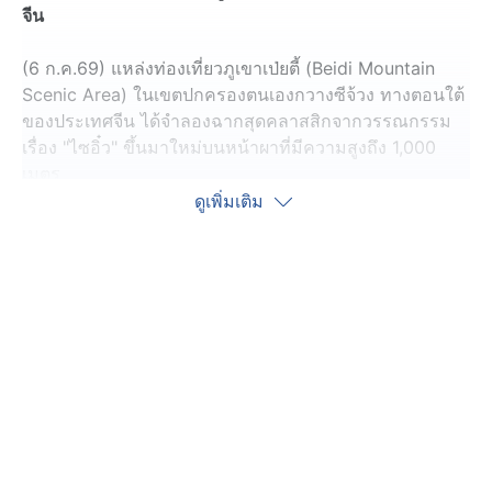
จีน
(6 ก.ค.69) แหล่งท่องเที่ยวภูเขาเป่ยตี้ (Beidi Mountain
Scenic Area) ในเขตปกครองตนเองกวางซีจ้วง ทางตอนใต้
ของประเทศจีน ได้จำลองฉากสุดคลาสสิกจากวรรณกรรม
เรื่อง "ไซอิ๋ว" ขึ้นมาใหม่บนหน้าผาที่มีความสูงถึง 1,000
เมตร
ดูเพิ่มเติม
โดยปรากฏภาพของพระถังซำจั๋ง พร้อมด้วยศิษย์ทั้งสาม
กำลังเดินไต่ลวดสลิงท่ามกลางหน้าผาสูงชัน ซุนหงอคงม้วน
ตัวกลางอากาศ โชว์สกิลความพริ้วไหว
อีกหนึ่งไฮไลต์สุดตื่นตา เมื่อนักแสดงในบท "พระถังซำจั๋ง"
เดินนำหน้าบนลวดสลิง โดยมี "ตือโป๊ยก่าย" ปั่นจักรยานตาม
หลัง มาบนเส้นลวดเดียวกันอย่างน่าหวาดเสียว