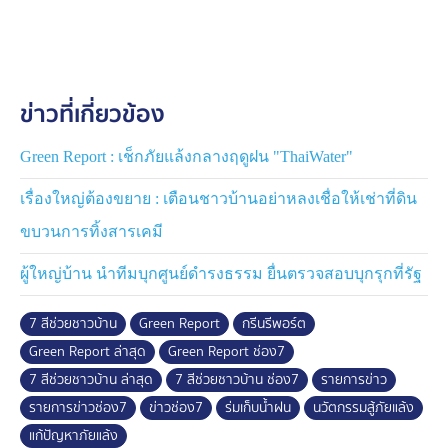
โครงการ "การพัฒนาเครื่องต้นแบบการสะสมน้ำฝนแบบขั้น
บันไดสำหรับใช้บนพื้นที่ลาดชันในที่ห่างไกล กรณีศึกษา
สถานีเกษตรหลวงอ่างขาง"
ข่าวที่เกี่ยวข้อง
นายศุภบุตร โสตถิปรีดาวงศ์ นายภูรินท์ ปะวันเต และ นาย
กรทักษ์ บู่สุวรรณ์ นักศึกษาภาควิชาวิศวกรรมโยธา
หลักสูตรนานาชาติ มหาวิทยาลัยเทคโนโลยีพระจอมเกล้า
Green Report : เช็กภัยแล้งกลางฤดูฝน "ThaiWater"
ธนบุรี
เรื่องใหญ่ต้องขยาย : เตือนชาวบ้านอย่าหลงเชื่อให้เช่าที่ดิน
โดยมี ดร.จุลพจน์ จิรวัชรเดช หัวหน้าภาควิชาวิศวกรรม
ขบวนการทิ้งสารเคมี
โยธา เป็นผู้ดูแลโครงการ พร้อมที่ปรึกษาร่วม ได้แก่ ดร.วงศ์
ผู้ใหญ่บ้าน นำทีมบุกศูนย์ดำรงธรรม ยื่นตรวจสอบบุกรุกที่รัฐ
นรินทร์ คำพอ, ผศ.ดร.ชนา พุทธนานนท์ Dr.-Ing.
Alexander Brezing และ รศ.ดร.ราชวดี ศิลาพันธ์ รวมถึง
7 สีช่วยชาวบ้าน
Green Report
กรีนรีพอร์ต
ดร.วิศิษฏ์ศรี วิยะรัตน์ ผู้ผลักดันขอทุนวิจัยจากกองทุนส่ง
เสริมวิทยาศาสตร์ วิจัยและนวัตกรรม
Green Report ล่าสุด
Green Report ช่อง7
7 สีช่วยชาวบ้าน ล่าสุด
7 สีช่วยชาวบ้าน ช่อง7
รายการข่าว
รายการข่าวช่อง7
ข่าวช่อง7
ร่มเก็บน้ำฝน
นวัตกรรมสู้ภัยแล้ง
แก้ปัญหาภัยแล้ง