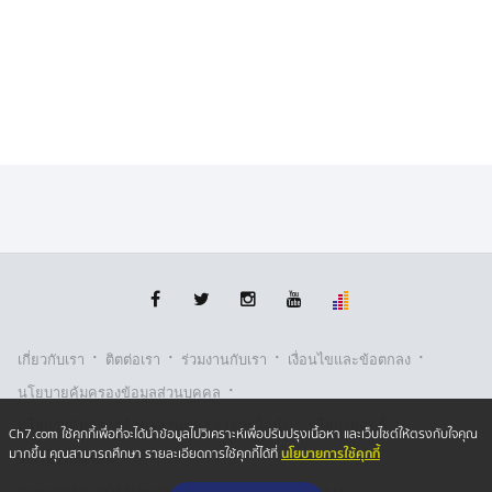
·
·
·
·
เกี่ยวกับเรา
ติตต่อเรา
ร่วมงานกับเรา
เงื่อนไขและข้อตกลง
·
นโยบายคุ้มครองข้อมูลส่วนบุคคล
·
·
นโยบายคุ้มครองข้อมูลส่วนบุคคล (ออนไลน์)
นโยบายคุกกี้
Ch7.com ใช้คุกกี้เพื่อที่จะได้นำข้อมูลไปวิเคราะห์เพื่อปรับปรุงเนื้อหา และเว็บไซต์ให้ตรงกับใจคุณ
นโยบายการใช้คุกกี้
มากขึ้น คุณสามารถศึกษา รายละเอียดการใช้คุกกี้ได้ที่
รับเรื่องร้องเรียน