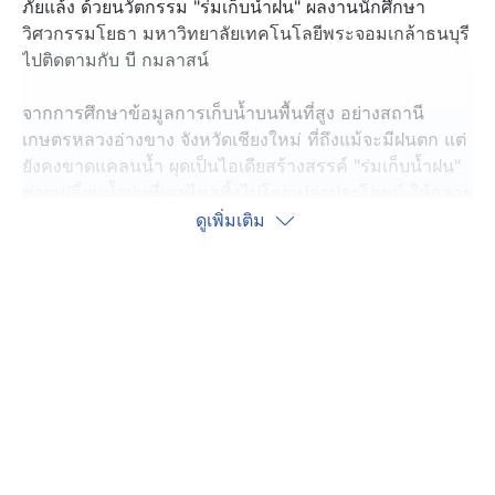
ภัยแล้ง ด้วยนวัตกรรม "ร่มเก็บน้ำฝน" ผลงานนักศึกษา
วิศวกรรมโยธา มหาวิทยาลัยเทคโนโลยีพระจอมเกล้าธนบุรี
ไปติดตามกับ บี กมลาสน์
จากการศึกษาข้อมูลการเก็บน้ำบนพื้นที่สูง อย่างสถานี
เกษตรหลวงอ่างขาง จังหวัดเชียงใหม่ ที่ถึงแม้จะมีฝนตก แต่
ยังคงขาดแคลนน้ำ ผุดเป็นไอเดียสร้างสรรค์ "ร่มเก็บน้ำฝน"
ช่วยเปลี่ยนน้ำฝนที่เคยไหลทิ้งไปโดยเปล่าประโยชน์ ให้กลาย
เป็นคลังสำรองน้ำ ให้เกษตรกรไว้ใช้ยามหน้าแล้ง
ดูเพิ่มเติม
หลักการสำคัญ คือ เมื่อความชื้นสัมพัทธ์สูงถึงระดับที่ตัว
เซ็นเซอร์กำหนด ระบบจะสั่งให้ร่มกางออกเพื่อรับน้ำฝน และ
เมื่อฝนหยุดจนความชื้นลดลง ระบบจะสั่งให้หุบกลับโดย
อัตโนมัติ
เพราะปัญหาสิ่งแวดล้อม...รอไม่ได้
--------------------------------------------------------