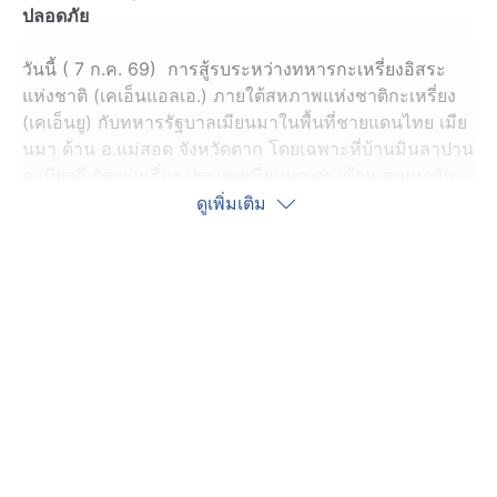
ปลอดภัย
วันนี้ ( 7 ก.ค. 69) การสู้รบระหว่างทหารกะเหรี่ยงอิสระ
แห่งชาติ (เคเอ็นแอลเอ.) ภายใต้สหภาพแห่งชาติกะเหรี่ยง
(เคเอ็นยู) กับทหารรัฐบาลเมียนมาในพื้นที่ชายแดนไทย เมีย
นมา ด้าน อ.แม่สอด จังหวัดตาก โดยเฉพาะที่บ้านมินลาปาน
อ.เมียวดี รัฐกะเหรี่ยง ประเทศเมียนมา ตรงข้าม ต.มหาวัน
อ.แม่สอด ทหารเมียนมาได้เปลี่ยนยุทธวิธีจากการสู้รบตอน
ดูเพิ่มเติม
กลางวัน มาเป็นช่วงเวลาเย็นไปตลอดทั้งคืน จากเดิมจะมี
การสู้รบในช่วงเวลากลางวัน ทำให้สถานการณ์ในช่วงเวลา
กลางวันดูเงียบลง แต่การสู้รบจะช่วงเวลาไหน ก็ยังสร้าง
ความเดือดร้อนให้กับราษฎรไทย โดยเฉพาะที่บ้านห้วย
มหาวงศ์ หมู่ที่ 9 ต.มหาวัน อ.แม่สอด ที่มีบ้านเรือนอยู่ใกล้
ชายแดน และอยู่ในแนวของการสู้รบ ประมาณ 4-5 หลังคา
ที่ได้รับผลกระทบจากกระสุนปืนล้ำแดนเข้ามาในบ้านเรือน
ราษฎรไทย เช่น บ้านเลขที่ 404 หมู่ที่ 9 บ้านห้วยมหาวงศ์
ต.มหาวัน ซึ่งเป็นบ้านของนายน้อย อายุ 64 ปี มีกระสุน
ล้ำแดนเข้ามาในบ้านมากถึง 3 ครั้ง ทำให้นายน้อย และ
ญาติๆในละแวกได้รับความเดือดร้อน ซึ่งล่าสุดมีกระสุนล้ำ