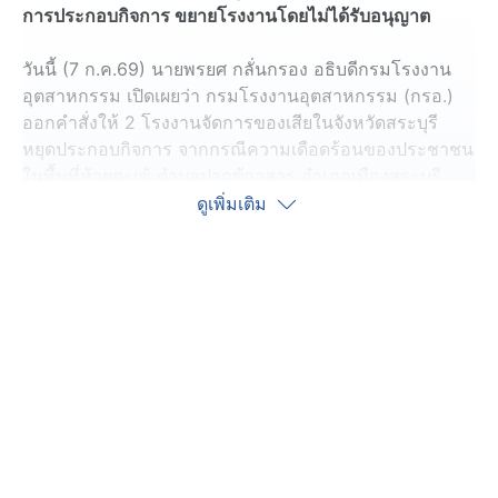
การประกอบกิจการ ขยายโรงงานโดยไม่ได้รับอนุญาต
วันนี้ (7 ก.ค.69) นายพรยศ กลั่นกรอง อธิบดีกรมโรงงาน
อุตสาหกรรม เปิดเผยว่า กรมโรงงานอุตสาหกรรม (กรอ.)
ออกคำสั่งให้ 2 โรงงานจัดการของเสียในจังหวัดสระบุรี
หยุดประกอบกิจการ จากกรณีความเดือดร้อนของประชาชน
ในพื้นที่ห้วยตะเข้ ตำบลปากข้าวสาร อำเภอเมืองสระบุรี
จังหวัดสระบุรี หลัง กรอ. ร่วมกับกรมควบคุมมลพิษ
ดูเพิ่มเติม
สำนักงานอุตสาหกรรมจังหวัดสระบุรี สำนักงานสิ่งแวดล้อม
และควบคุมมลพิษที่ 7 (สระบุรี) ลงพื้นที่ตรวจสอบ เก็บ
ตัวอย่างน้ำเสียและน้ำใต้ดินจากสถานประกอบการที่
เกี่ยวข้องกับการจัดการกากอุตสาหกรรมและระบบบำบัดน้ำ
เสีย 3 แห่ง ที่ตั้งอยู่บริเวณเหนือน้ำตามเส้นทางการไหลของ
คลองสาขา ผลการวิเคราะห์ปรากฎว่า
1 บริษัท เบตเตอร์ เวิลด์ กรีน จำกัด (มหาชน) พบปัญหาการ
จัดการน้ำชะจากหลุมฝังกลบของเสียอันตรายและไม่
อันตราย รวมถึงระบบระบายน้ำภายในพื้นที่ กรอ. สั่งการให้
บริษัทฯ หยุดประกอบกิจการ เฉพาะในส่วนหลุมฝังกลบของ