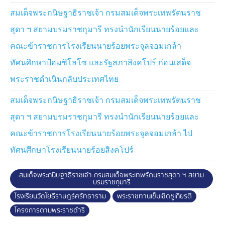
จากการแข่งขันทักษะวิชาการนักเรียน ในการประชุม
วิชาการการพัฒนาเด็กและเยาวชนในถิ่นทุรกันดารตามพระ
สมเด็จพระกนิษฐาธิราชเจ้า กรมสมเด็จพระเทพรัตนราช
ราชดำริสมเด็จพระกนิษฐาธิราชเจ้า กรมสมเด็จพระเทพ
สุดา ฯ สยามบรมราชกุมารี ทรงนำนักเรียนนายร้อยและ
รัตนราชสุดา ฯ สยามบรมราชกุมารี 2568 ระดับภูมิภาค
คณะข้าราชการโรงเรียนนายร้อยพระจุลจอมเกล้า
"ภาคกลาง"
ทัศนศึกษาป้อมซิโลโซ และรัฐสภาสิงคโปร์ ก่อนเสด็จ
โอกาสนี้ ทอดพระเนตรการแสดงนาฏศิลป์ชุด "งามศิลป์ถิ่น
พระราชดำเนินกลับประเทศไทย
ไทย เทิดไท้นารีรัตนา" จากนั้น พระราชทานเครื่อง
คอมพิวเตอร์แก่ผู้อำนวยการโรงเรียนวัดโคกลำดวน 3
สมเด็จพระกนิษฐาธิราชเจ้า กรมสมเด็จพระเทพรัตนราช
เครื่อง เพื่อใช้ในการเรียนการสอน และพระราชทานสิ่งของ
สุดา ฯ สยามบรมราชกุมารี ทรงนำนักเรียนนายร้อยและ
แก่ผู้อำนวยการศูนย์พัฒนาเด็กเล็กโรงเรียนวัดโยธี
ราษฎร์ศรัทธาราม เพื่อนำไปใช้ในศูนย์ฯ
คณะข้าราชการโรงเรียนนายร้อยพระจุลจอมเกล้า ไป
ทัศนศึกษาโรงเรียนนายร้อยสิงคโปร์
จากนั้น ทอดพระเนตรกิจกรรมต่าง ๆ อาทิ กิจกรรม
วิทยาการคำนวน "การออกแบบเกมส์คอมพิวเตอร์" เพื่อให้
สมเด็จพระกนิษฐาธิราชเจ้า กรมสมเด็จพระเทพรัตนราชสุดา ฯ สยาม
เด็กได้เรียนรู้และได้รับความสนุกสนาน, กิจกรรมส่งเสริม
บรมราชกุมารี
ทักษะอาชีพ เช่น การพับเหรียญโปรยทาน การทำดอกไม้
โรงเรียนวัดโยธีราษฎร์ศรัทธาราม
พระราชทานเข็มเชิดชูเกียรติ
จันทน์ การทำพรมอเนกประสงค์ และทำโคมไฟจากกะลา
โครงการตามพระราชดำริ
มะพร้าว มีปราชญ์ชาวบ้าน มาถ่ายทอดองค์ความรู้ เพื่อ