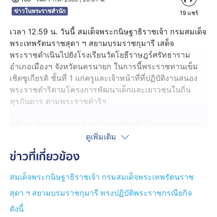
ข่าวในพระราชสำนัก
19
แชร์
เวลา 12.59 น. วันนี้ สมเด็จพระกนิษฐาธิราชเจ้า กรมสมเด็จ
พระเทพรัตนราชสุดา ฯ สยามบรมราชกุมารี เสด็จ
พระราชดำเนินไปยังโรงเรียนวัดโยธีราษฎร์ศรัทธาราม
อำเภอเมืองฯ จังหวัดนครนายก ในการนี้พระราชทานเข็ม
เชิดชูเกียรติ ชั้นที่ 1 แก่ครูและเจ้าหน้าที่ที่ปฏิบัติงานสนอง
พระราชดำริตามโครงการพัฒนาเด็กและเยาวชนในถิ่น
ทุรกันดาร ตามพระราชดำริฯ
แล้วทรงติดตามความก้าวหน้าการดำเนินโครงการตามพระ
ราชดำริ โรงเรียนแห่งนี้ เปิดสอนตั้งแต่ปี 2491 ในชั้น
ดูเพิ่มเติม
อนุบาล ถึงประถมศึกษาปีที่ 6 มีนักเรียน 129 คน นักเรียนมี
ข่าวที่เกี่ยวข้อง
พัฒนาการสมวัย มีความฉลาดทางอารมณ์ตามเกณฑ์ ผล
การสอบ O-NET ของนักเรียนชั้นประถมศึกษาปีที่ 6 วิชา
สมเด็จพระกนิษฐาธิราชเจ้า กรมสมเด็จพระเทพรัตนราช
ภาษาไทยและคณิตศาสตร์ ใกล้เคียงระดับประเทศ ความ
สุดา ฯ สยามบรมราชกุมารี ทรงปฏิบัติพระราชกรณียกิจ
ภาคภูมิใจของโรงเรียน คือ ได้รับรางวัลรองชนะเลิศอันดับ 1
กิจกรรม "คัดลายมือภาษาไทย" ระดับชั้นประถมศึกษาปีที่ 6
ดังนี้