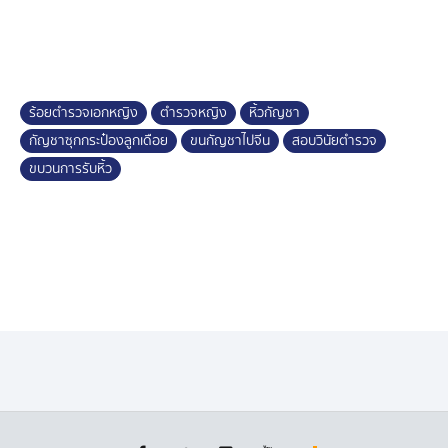
ร้อยตำรวจเอกหญิง
ตำรวจหญิง
หิ้วกัญชา
กัญชาซุกกระป๋องลูกเดือย
ขนกัญชาไปจีน
สอบวินัยตำรวจ
ขบวนการรับหิ้ว