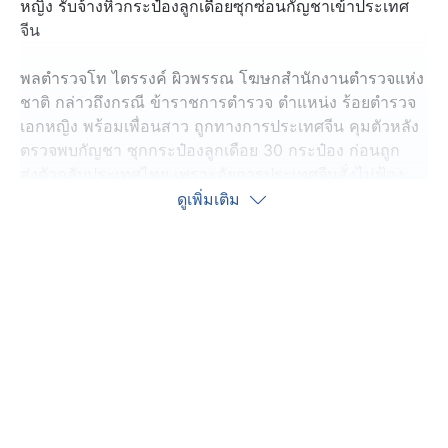
หญิง รับจ้างหิ้วกระป๋องลูกเดือยซุกซ่อนกัญชาเข้าประเทศ
จีน
พลตำรวจโท ไตรรงค์ ผิวพรรณ โฆษกสำนักงานตำรวจแห่ง
ชาติ กล่าวถึงกรณี ข้าราชการตำรวจ ตำแหน่ง ร้อยตำรวจ
เอกหญิง พร้อมเพื่อนสาว ถูกทางการประเทศจีน คุมตัวหลัง
ตรวจพบกัญชา ซุกกระป๋องลูกเดือย 30 กระป๋อง ก่อนถูก
ส่งตัวกลับประเทศไทย เพราะอัยการประเทศจีนสั่งไม่ฟ้อง
เนื่องจากพิสูจน์ได้ว่าตกเป็นเหยื่อในขบวนการรับหิ้ว
ดูเพิ่มเติม
เบื้องต้นทราบว่า หน่วยงานต้นสังกัด สั่งตั้งคณะกรรมการ
สอบวินัย "ร้อยตำรวจเอกหญิง" ยืนยันว่าหากพบตำรวจมี
ความผิด จะดำเนินการทั้งทางวินัยและทางอาญาอย่างเด็ด
ขาด
ส่วนการขยายผลที่มาของกัญชา ตำรวจปราบปรามยาเสพ
ติด ให้ข้อมูลว่าตามกฎหมายไทยกัญชาไม่ใช่สิ่งผิดกฎหมาย
แต่บางประเทศโดยเฉพาะในโซนยุโรปหากนำเข้าจะมีความ
ผิดตามกฎหมายประเทศนั้น ๆ