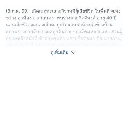
(8 ก.ค. 69) เกิดเหตุทะเลาะวิวาทมีผู้เสียชีวิต ในพื้นที่ ต.พัง
ขว้าง อ.เมือง จ.สกลนคร พบร่างนายกิตติพงศ์ อายุ 40 ปี
นอนเสียชีวิตจมกองเลือดอยู่บริเวณหน้าห้องน้ำข้างบ้าน
สภาพร่างกายมีบาดแผลถูกฟันด้วยของมีคมหลายแห่ง ส่วนผู้
ก่อเหตุเจ้าหน้าที่เข้าควบคุมตัว ทราบชื่อต่อมา คือ นายภานุ
เดช อายุ 31 ปี หลังจากตรวจค้นตัวผู้ก่อเหตุ พบอุปกรณ์การ
เสพยาบ้า
ดูเพิ่มเติม
ซึ่งระหว่างการควบคุมตัว นายภานุเดชซึ่งอยู่ในอาการ
มึนเมา ให้การวกวน แต่ยอมรับว่าเป็นผู้ใช้มีดพร้าฟันนาย
กิตติพงศ์จริง โดยอ้างว่าขณะนั่งดื่มสุราด้วยกันเกิดมีปาก
เสียง หลังจากนั้นผู้ตายจะใช้ท่อนไม้ทำร้ายตน ตนเกิดความ
โมโห จึงเดินกลับไปหยิบมีดพร้าภายในบ้าน แล้วกลับมาก่อ
เหตุฟันผู้ตายจนเสียชีวิต โดยรับสารภาพว่าก่อนเกิดเหตุได้
เสพยาบ้าไป 2 เม็ด เจ้าหน้าที่จึงได้ควบคุมตัวนายภานุเดช ผู้
ก่อเหตุ ไปสอบสวนเพิ่มเติมที่ สภ.ตาดโตน พร้อมดำเนินคดี
ตามกฎหมาย ในข้อหาฆ่าผู้อื่นและความผิดเกี่ยวกับยาเสพ
ติด