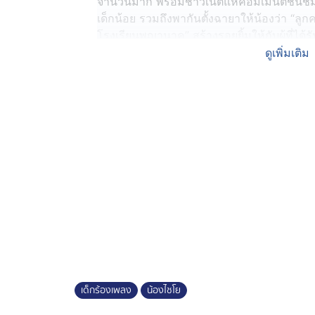
จำนวนมาก พร้อมชาวเน็ตแห่คอมเมนต์ชื่น
เด็กน้อย รวมถึงพากันตั้งฉายาให้น้องว่า “ล
โรงเรียนพญานาค” สร้างรอยยิ้มให้กับผู้ที่ไ
ดูเพิ่มเติม
ล่าสุดเมื่อเวลา 09.00 น.วันที่ 8 กรกฏาคม 2
ไพรศรี อำเภอจอมพระ จังหวัดสุรินทร์ พบว่าโ
คุณครู 5 คน โดยมี น.ส. อภิญญา อกอุ่น รั
บ้านวารไพรศรี ซึ่งบริเวณโรงเรียนพบว่าเด็กนั
ทำความสะอาด โดยทีมข่าวได้ขอพบคุณครู รุ่งโ
เอกภาษาไทย ซึ่งพบว่ากำลังให้ เด็กชายเสฏฐวุฒ
ขวบ และเพื่อนหางเครื่องซัอมร้องเพลงและเต้น
สังจะ อ.สังขะ จ.สุรินทร์ เพื่อเข้าประกวดรอ
ประกอบหางเครื่องครั้งนี้
เด็กชาย เสฏฐวุฒิ นามนุษย์ศรี หรือน้องไชโย 
ใจที่ส่งเข้ามา พร้อมยืนยันว่าจะตั้งใจฝึกซ้อมแ
ความฝันอยากจะเป็นนักร้องนักแสดงเพื่อมาด
เป็นภารโรงของโรงเรียน ได้เห็นคลิปดังกล่าวก
เด็กร้องเพลง
น้องไชโย
อย่างมาก และจะขอสนับสนุนน้องไชโยอย่างเต็