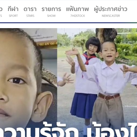
าว
กีฬา
ดารา
รายการ
แฟ้มภาพ
ผู้ประกาศข่าว
S
SPORT
STARS
SHOW
7HDSTOCK
NEWSCASTER
(current)