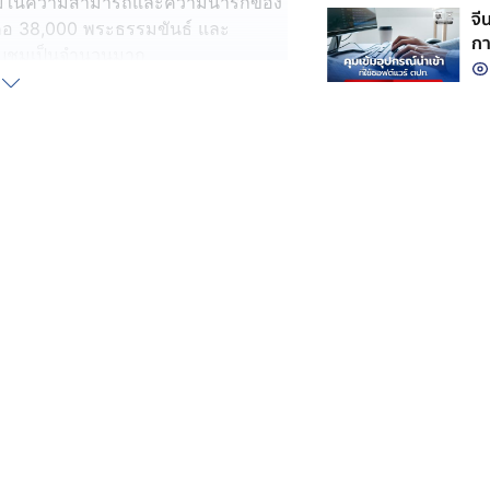
ชมในความสามารถและความน่ารักของ
จี
ูกคอ 38,000 พระธรรมขันธ์ และ
กา
ด้รับชมเป็นจำนวนมาก
จา
มั
569 ทีมข่าวลงพื้นที่โรงเรียนบ้านวาร
รงเรียนดังกล่าวมีนักเรียน 78 คน
กษาการในตำแหน่งผู้อำนวยการโรงเรียน
กเรียนได้ช่วยกันเก็บเศษไม้ถุงพาสติก
รจน์ สิมัยนาม ครูประจำชั้นป 1. ครู
ิ นามนุษย์ศรี นักเรียนชั้น ป.1 วัย 7
 ซึ่งต้องเดินทางไปคัดเลือกที่โรงเรียน
บคัดเลือกของการแข่งขันร้องเพลง
นักเรียนชั้น ป.1 กล่าวขอบคุณทุกกำลัง
ละพัฒนาตัวเองให้ดียิ่งขึ้น โดยตนนั้นมี
ูแลครอบครัว คุณพ่อของน้องไชโยซึ่ง
็รู้สึกชื่นชมและภูมิใจในตัวลูกชายเป็น
มที่