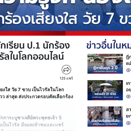
ักเรียน ป.1 นักร้อง
ข่าวอื่นใน
ไวรัลในโลกออนไลน์
ฎี
แม
แค
125
แชร์
เก
อย
สียงใส วัย 7 ขวบ เป็นไวรัลในโลก
วว ล่าสุด ส่งประกวดรอบคัดเลือกร้อง
สา
ยก
กการะบูชาเจดีย์พระพุทธเจ้า 5
เป็นไวรัล มียอดเข้าชมและแชร์