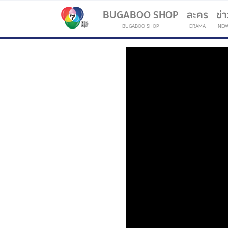
BUGABOO SHOP
ละคร
ข่
BUGABOO SHOP
DRAMA
NEW