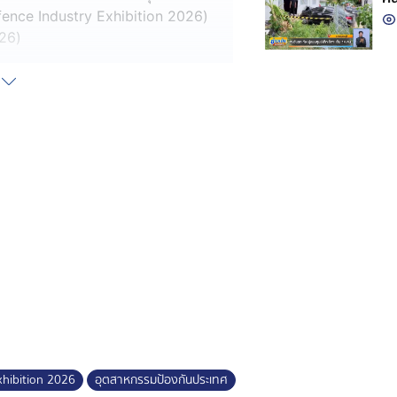
ence Industry Exhibition 2026)
26)
ิร์สวิน พร้อมด้วย พลโท อดุลย์
โหม โดยมีคณะรัฐมนตรีร่วมงาน
ามพร้อม ไม่ใช่เพียงด้านการป้องกัน
พร้อมในการพึ่งพาตนเอง และการ
พก้าวขึ้นเป็นหนึ่งในผู้นำด้านการผลิต
และยุทโธปกรณ์ที่ผลิตโดยบริษัทของคน
อความว่า "ขอแสดงความยินดีกับความ
Love, Not War."
 ก่อนจะให้นางศุภจี สุธรรมพันธุ์ รอง
าณิชย์ และพลโท อดุลย์ บุญธรรม
งด้วย ซึ่งนายกฯ สนใจกับกลไกของปืน
xhibition 2026
อุตสาหกรรมป้องกันประเทศ