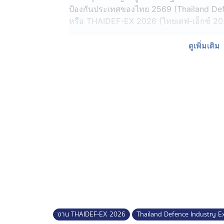
ป้องกันประเทศของไทย 2569 (Thailand Def
หรือ THAIDEF-EX 2026 (ไทยเดฟ-เอ็กซ์ 20
ด้วยการยืนบนรถหุ้มเกราะป้องกันทุ่นระเบิดเฟ
ดูเพิ่มเติม
บุญธรรมเจริญ รัฐมนตรีว่าการกระทรวงกลา
นายกฯ บอกว่า งานนี้แสดงให้เห็นว่า ไทยมีคว
ประเทศ และการรักษาอธิปไตย แต่ยังมีความ
แข่งขันทางเศรษฐกิจ เชื่อมั่นว่า ไทยมีศักยภา
เทคโนโลยีป้องกันประเทศของภูมิภาค
จากนั้น นายกฯ ได้เยี่ยมชมบูธจัดแสดงอาวุธ
ไทย พร้อมลงนามด้วยปากกากระสุน เขียนข้
สำเร็จ" ก่อนกล่าวย้ำกับผู้สื่อข่าวว่า "Make 
นายกฯ ยังทดลองยิงปืนเลเซอร์ กับเป้ากระดาษ
นายกรัฐมนตรี และรัฐมนตรีว่าการกระทรวงพ
เจริญ รัฐมนตรีว่ากระทรวงกลาโหม ทดลองยิ
งาน THAIDEF-EX 2026
Thailand Defence Industry E