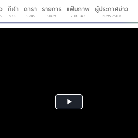
าว
กีฬา
ดารา
รายการ
แฟ้มภาพ
ผู้ประกาศข่าว
S
SPORT
STARS
SHOW
7HDSTOCK
NEWSCASTER
(current)
Play
Video