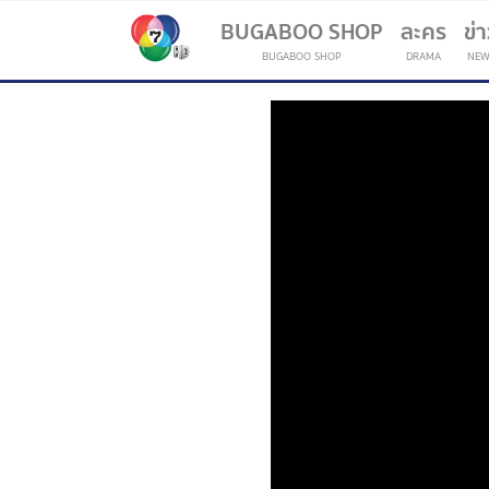
BUGABOO SHOP
ละคร
ข่
BUGABOO SHOP
DRAMA
NEW