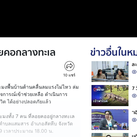
ลอยคอกลางทะเล
ข่าวอื่นใน
ละ
10
แชร์
ะมงพื้นบ้านต้านคลื่นลมแรงไม่ไหว ล่ม
7 
วจการณ์เข้าช่วยเหลือ ดำเนินการ
วิต ได้อย่างปลอดภัยแล้ว
“เ
ระมงทั้ง 7 คน ที่ลอยคออยู่กลางทะเล
สาร ตำบลแสมสาร อำเภอสัตหีบ จังหวัด
2569 เวลาประมาณ 18.00 น.
มต