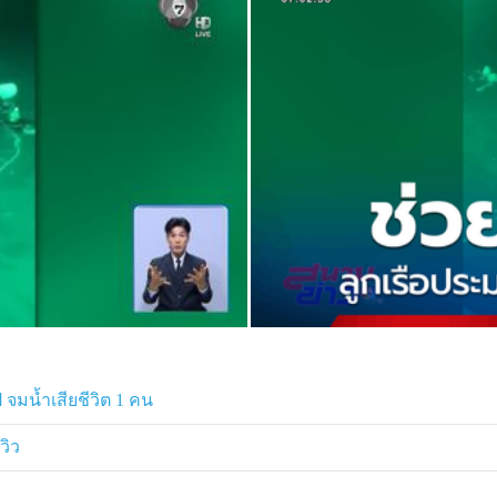
 จมน้ำเสียชีวิต 1 คน
วิว