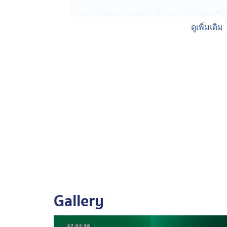
นางสาวนัฐชยา อายุ 20 ปี ลูกสาวเจ้าของเรือที
นายจักรี อายุ 49 ปี ซึ่งเป็นเจ้าของเรือประม
ดูเพิ่มเติม
มีกำหนดจะแล่นเรือไปหาปลากับลูกเรือตามป
ครอบครัวก็คอยติดตามความเคลื่อนไหวผ่านกล้อง
คลื่นลมแรงพัดจนเรือเอียงไปมา ขณะที่ลูกเรื
คลื่นพัดเรือไปติดเกยตื้นที่เกาะแห่งหนึ่ง เพียงค
พลิกคว่ำ และทุกคนจมอยู่ในทะเล
ล่าสุด เจ้าหน้าที่กองทัพเรือ ได้พาผู้ประสบเหตุ
ที่เรียบร้อยแล้ว วันนี้ (9 ก.ค.) ช่วงเวลา
บรรดาญาติ ขณะเดียวกันลูกสาววิ่งเข้ากอดพ่อ
เบื้องต้น เจ้าหน้าที่ฝากแจ้งเตือนชาวประมงแล
จากหน่วยงานราชการอย่างใกล้ชิด เนื่องจากช่
จะเกิดอันตรายและส่งผลกระทบต่อการเดินเรือไ
Gallery
หลีกเลี่ยงการนำเรือออกจากฝั่งในระยะนี้