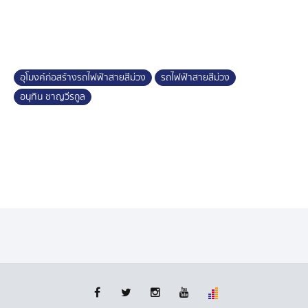
เร่งแก้ไขสถานการณ์กลับสู่ภาวะปกติโดยเร็วที่สุด
อุโมงค์ก่อสร้างรถไฟฟ้าสายสีม่วง
รถไฟฟ้าสายสีม่วง
อนุทิน ชาญวีรกูล