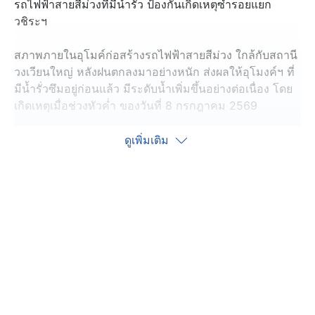
รถไฟฟ้าสายสีม่วงที่มีน้ำรั่ว ป้องกันเกิดเหตุซ้ำรอยแยก
วชิระฯ
สภาพภายในอุโมค์ก่อสร้างรถไฟฟ้าสายสีม่วง ใกล้กับสถานี
วงเวียนใหญ่ หลังฝนตกลงมาอย่างหนัก ส่งผลให้อุโมงค์ฯ ที่
มีน้ำรั่วซึมอยู่ก่อนแล้ว มีระดับน้ำเพิ่มขึ้นอย่างต่อเนื่อง โดย
เกิดเหตุเมื่อช่วงหัวค่ำ ของวันที่ 8 กรกฎาคม 2569
ต่อมา นายอนุทิน ชาญวีรกูล นายกรัฐมนตรีไทย และ
ดูเพิ่มเติม
รัฐมนตรีว่าการกระทรวงมหาดไทย พร้อมด้วย รองนายก
รัฐมนตรี และหน่วยงานที่เกี่ยวข้อง ลงพื้นที่ตรวจสอบ
สถานการณ์กลางดึก เพื่อเฝ้าระวังไม่ให้ซ้ำรอยเหตุการณ์
ถนนยุบแยกวชิรพยาบาล
โดยนายกรัฐมนตรี บอกเพียงว่า ตอนนี้เจ้าหน้าที่กำลังเร่งอุด
รอยรั่วและรักษาระดับน้ำในอุโมงค์ได้คงที่ ยังไม่มีสัญญาณ
อันตรายที่จะส่งผลกระทบต่อโครงสร้างรอบข้าง และ
ปริมาณน้ำยังไม่ถึงขั้นต้องปิดการจราจร และมีการติดตั้ง
เครื่องวัดการเคลื่อนตัวของตึกเพื่อความปลอดภัย รวมทั้งจะ