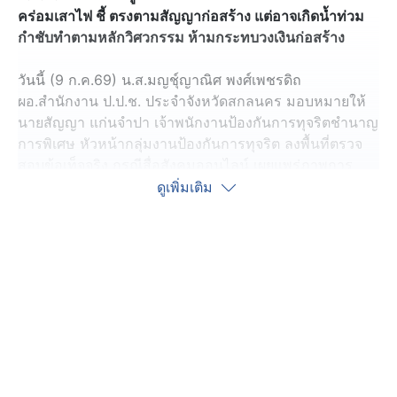
คร่อมเสาไฟ ชี้ ตรงตามสัญญาก่อสร้าง แต่อาจเกิดน้ำท่วม
กำชับทำตามหลักวิศวกรรม ห้ามกระทบวงเงินก่อสร้าง
วันนี้ (9 ก.ค.69) น.ส.มญชุ์ญาณิศ พงศ์เพชรดิถ
ผอ.สำนักงาน ป.ป.ช. ประจำจังหวัดสกลนคร มอบหมายให้
นายสัญญา แก่นจำปา เจ้าพนักงานป้องกันการทุจริตชำนาญ
การพิเศษ หัวหน้ากลุ่มงานป้องกันการทุจริต ลงพื้นที่ตรวจ
สอบข้อเท็จจริง กรณีสื่อสังคมออนไลน์ เผยแพร่ภาพการ
ก่อสร้างท่อระบายน้ำคร่อมเสาไฟฟ้า ในโครงการจ้างเหมา
ดูเพิ่มเติม
ฟื้นฟูทางหลวง หมายเลข 227 ถนนสายวาริชภูมิถึงพังโคน
จังหวัดสกลนคร ซึ่งส่งผลให้เกิดกระแสวิพากษ์วิจารณ์ในวง
กว้าง
จากการลงพื้นที่ตรวจสอบพบว่า บริเวณดังกล่าวเป็นส่วนหนึ่ง
ของโครงการจ้างเหมาฟื้นฟูทางหลวง หมายเลข 227 ถนน
สายวาริชภูมิถึงพังโคน ระหว่าง กม.160+000 -
กม.160+900 งบประมาณก่อสร้างรวม 49,328,800 บาท
อยู่ในความรับผิดชอบของแขวงทางหลวงสกลนครที่ 2