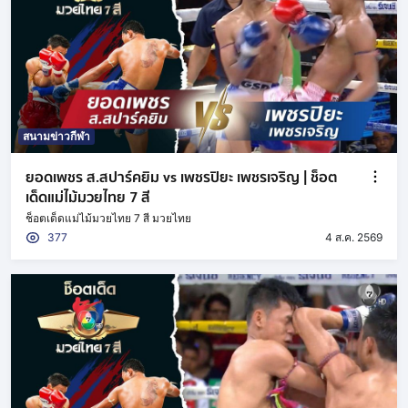
สนามข่าวกีฬา
ยอดเพชร ส.สปาร์คยิม vs เพชรปิยะ เพชรเจริญ | ช็อต
เด็ดแม่ไม้มวยไทย 7 สี
ช็อตเด็ดแม่ไม้มวยไทย 7 สี
มวยไทย
377
4 ส.ค. 2569