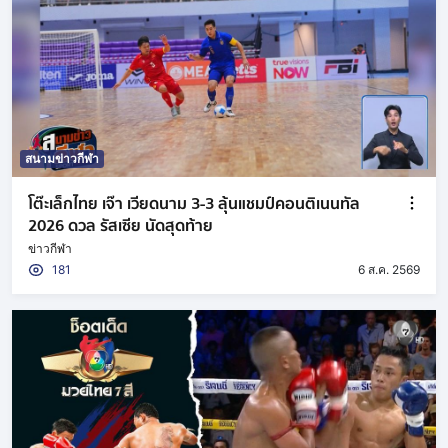
สนามข่าวกีฬา
โต๊ะเล็กไทย เจ๊า เวียดนาม 3-3 ลุ้นแชมป์คอนติเนนทัล
2026 ดวล รัสเซีย นัดสุดท้าย
ข่าวกีฬา
181
6 ส.ค. 2569