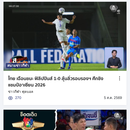
สนามข่าวกีฬา
ไทย เฉือนชนะ ฟิลิปปินส์ 1-0 ลุ้นลิ่วรอบรองฯ ศึกชิง
แชมป์อาเซียน 2026
ข่าวกีฬา
ฟุตบอล
270
5 ส.ค. 2569