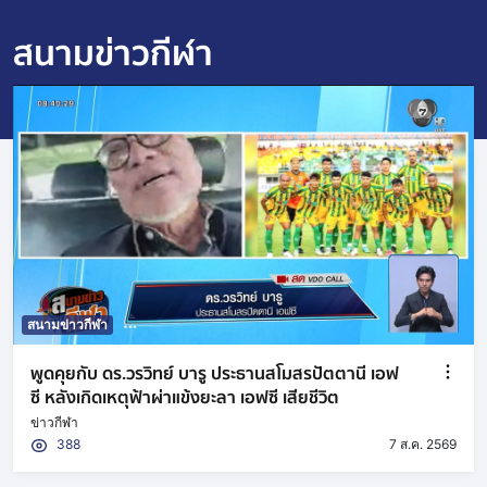
สนามข่าวกีฬา
สนามข่าวกีฬา
พูดคุยกับ ดร.วรวิทย์ บารู ประธานสโมสรปัตตานี เอฟ
ซี หลังเกิดเหตุฟ้าผ่าแข้งยะลา เอฟซี เสียชีวิต
ข่าวกีฬา
388
7 ส.ค. 2569