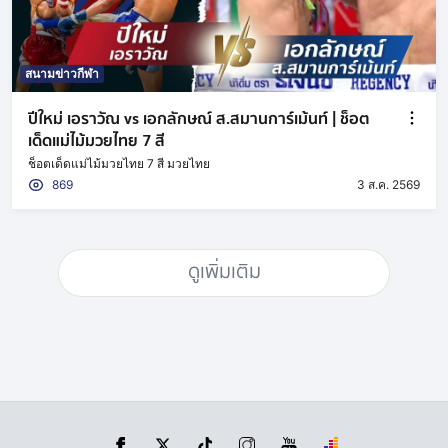
สนามข่าวกีฬา
ปีใหม่ เอราวัณ vs เอกลักษณ์ ส.สมานการ์เม้นท์ | ช็อต
เด็ดแม่ไม้มวยไทย 7 สี
ช็อตเด็ดแม่ไม้มวยไทย 7 สี
มวยไทย
869
3 ส.ค. 2569
ดูเพิ่มเติม