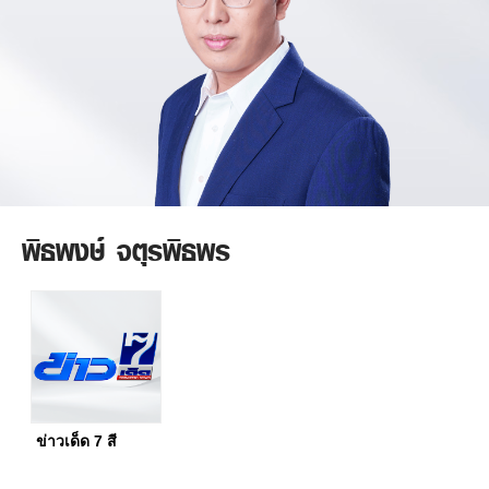
พิธพงษ์ จตุรพิธพร
ข่าวเด็ด 7 สี