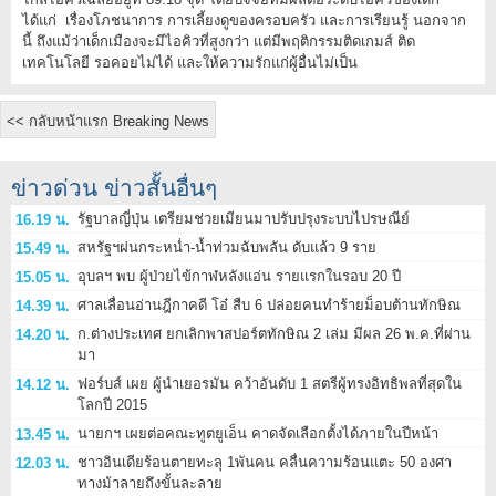
ได้แก่ เรื่องโภชนาการ การเลี้ยงดูของครอบครัว และการเรียนรู้ นอกจาก
นี้ ถึงแม้ว่าเด็กเมืองจะมีไอคิวที่สูงกว่า แต่มีพฤติกรรมติดเกมส์ ติด
เทคโนโลยี รอคอยไม่ได้ และให้ความรักแก่ผู้อื่นไม่เป็น
<< กลับหน้าแรก Breaking News
ข่าวด่วน ข่าวสั้นอื่นๆ
รัฐบาลญี่ปุ่น เตรียมช่วยเมียนมาปรับปรุงระบบไปรษณีย์
16.19 น.
สหรัฐฯฝนกระหน่ำ-น้ำท่วมฉับพลัน ดับแล้ว 9 ราย
15.49 น.
อุบลฯ พบ ผู้ป่วยไข้กาฬหลังแอ่น รายแรกในรอบ 20 ปี
15.05 น.
ศาลเลื่อนอ่านฎีกาคดี โอ๋ สืบ 6 ปล่อยคนทำร้ายม็อบต้านทักษิณ
14.39 น.
ก.ต่างประเทศ ยกเลิกพาสปอร์ตทักษิณ 2 เล่ม มีผล 26 พ.ค.ที่ผ่าน
14.20 น.
มา
ฟอร์บส์ เผย ผู้นำเยอรมัน คว้าอันดับ 1 สตรีผู้ทรงอิทธิพลที่สุดใน
14.12 น.
โลกปี 2015
นายกฯ เผยต่อคณะทูตยูเอ็น คาดจัดเลือกตั้งได้ภายในปีหน้า
13.45 น.
ชาวอินเดียร้อนตายทะลุ 1พันคน คลื่นความร้อนแตะ 50 องศา
12.03 น.
ทางม้าลายถึงขั้นละลาย