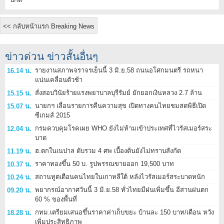
<< กลับหน้าแรก Breaking News
ข่าวด่วน ข่าวสั้นอื่นๆ
รายงานสภาพจราจรเย็นนี้ 3 มิ.ย.58 ถนนอโศกมนตรี รถหนา
16.14 น.
แน่นเคลื่อนตัวช้า
สั่งสอบวินัยร้ายแรงพยาบาลบุรีรัมย์ ยักยอกเงินหลวง 2.7 ล้าน
15.15 น.
นายกฯ เลื่อนรายการคืนความสุข เปิดทางคนไทยชมสดพิธีเปิด
15.07 น.
ซีเกมส์ 2015
กรมควบคุมโรคเผย WHO ยังไม่ห้ามเข้าประเทศที่ไวรัสเมอร์สระ
12.04 น.
บาด
ฮ.ตกในเนปาล ดับรวม 4 ศพ เบื้องต้นยังไม่ทราบสังกัด
11.19 น.
ราคาทองขึ้น 50 บ. รูปพรรณขายออก 19,500 บาท
10.37 น.
สถานทูตเตือนคนไทยในเกาหลีใต้ หลังไวรัสเมอร์สระบาดหนัก
10.24 น.
พยากรณ์อากาศวันนี้ 3 มิ.ย.58 ทั่วไทยมีฝนเพิ่มขึ้น อีสานฝนตก
09.20 น.
60 % ของพื้นที่
กทม.เตรียมเสนอขึ้นราคาค่าเก็บขยะ บ้านละ 150 บาท/เดือน หวัง
18.28 น.
เพิ่มประสิทธิภาพ