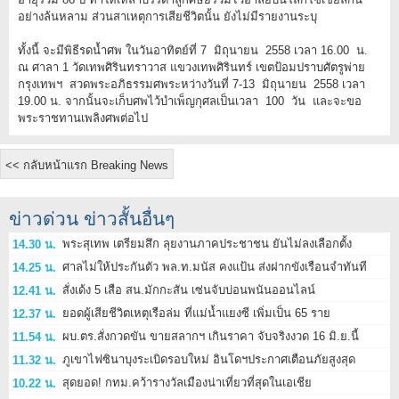
อย่างล้นหลาม ส่วนสาเหตุการเสียชีวิตนั้น ยังไม่มีรายงานระบุ
ทั้งนี้ จะมีพิธีรดน้ำศพ ในวันอาทิตย์ที่ 7 มิถุนายน 2558 เวลา 16.00 น.
ณ ศาลา 1 วัดเทพศิรินทราวาส แขวงเทพศิรินทร์ เขตป้อมปราบศัตรูพ่าย
กรุงเทพฯ สวดพระอภิธรรมศพระหว่างวันที่ 7-13 มิถุนายน 2558 เวลา
19.00 น. จากนั้นจะเก็บศพไว้บำเพ็ญกุศลเป็นเวลา 100 วัน และจะขอ
พระราชทานเพลิงศพต่อไป
<< กลับหน้าแรก Breaking News
ข่าวด่วน ข่าวสั้นอื่นๆ
พระสุเทพ เตรียมสึก ลุยงานภาคประชาชน ยันไม่ลงเลือกตั้ง
14.30 น.
ศาลไม่ให้ประกันตัว พล.ท.มนัส คงแป้น ส่งฝากขังเรือนจำทันที
14.25 น.
สั่งเด้ง 5 เสือ สน.มักกะสัน เซ่นจับบ่อนพนันออนไลน์
12.41 น.
ยอดผู้เสียชีวิตเหตุเรือล่ม ที่แม่น้ำแยงซี เพิ่มเป็น 65 ราย
12.37 น.
ผบ.ตร.สั่งกวดขัน ขายสลากฯ เกินราคา จับจริงงวด 16 มิ.ย.นี้
11.54 น.
ภูเขาไฟซินาบุงระเบิดรอบใหม่ อินโดฯประกาศเตือนภัยสูงสุด
11.32 น.
สุดยอด! กทม.คว้ารางวัลเมืองน่าเที่ยวที่สุดในเอเชีย
10.22 น.