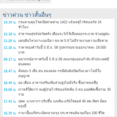
ข่าวด่วน ข่าวสั้นอื่นๆ
กรมควบคุมโรคเปิดสายด่วน 1422 แจ้งเหตุไวรัสเมอร์ส 24
14.34 น.
ชั่วโมง
สาธารณสุขจังหวัดตรัง เตือนระวังไข้เลือดออกระบาด ช่วงฤดูฝน
12.18 น.
แผ่นดินไหวเกาะบอเนียว ขนาด 5.9 ไม่มีรายงานความเสียหาย
11.20 น.
ราคาทองคำวันนี้ 5 มิ.ย. 58 รูปพรรณขายออกบาทละ 19,550
11.16 น.
บาท
พยากรณ์อากาศวันนี้ 5 มิ.ย.58 ลมมรสุมอ่อนกำลัง ทั่วประเทศมี
09.17 น.
ฝนลดลง
สั่งสอบ 5 เสือ สน.ทองหล่อ กรณีผับดังเปิดเกินเวลา-ไม่มีใบ
18.47 น.
อนุญาต
อย.เตือน อาหารเสริมเพิ่มส่วนสูงไม่มีจริง ชี้อย่าหลงเชื่อ
18.45 น.
เกาหลีใต้ผวา! พบผู้ป่วยไวรัสเมอร์สเพิ่ม 5 คน ยอดติดเชื้อรวม 35
18.00 น.
ราย
ปตท.-บางจากฯ ปรับขึ้น เบนซิน-แก๊สโซฮอล์ 40 สต./ลิตร มีผล
17.41 น.
พรุ่งนี้
กานาปั๊มแก๊สระเบิดกลางกรุง ประชาชนสังเวยเกือบ 100 ชีวิต
16.35 น.