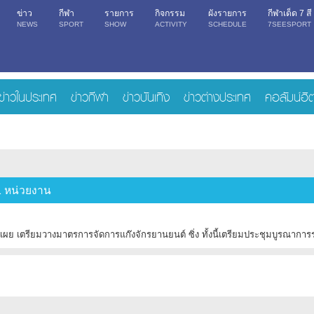
ข่าว
กีฬา
รายการ
กิจกรรม
ผังรายการ
กีฬาเด็ด 7 สี
NEWS
SPORT
SHOW
ACTIVITY
SCHEDULE
7SEESPORT
ข่าวในประเทศ
ข่าวกีฬา
ข่าวบันเทิง
ข่าวต่างประเทศ
คอลัมน์ฮิ
1 หน่วยงาน
เผย เตรียมวางมาตรการจัดการแก๊งจักรยานยนต์ ซิ่ง ทั้งนี้เตรียมประชุมบูรณาการร่ว