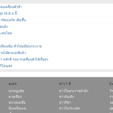
่นเคลื่อนตัวช้า
 19 มิ.ย.นี้
รัสเมอร์ส เพิ่มขึ้น
ัดแย้ง
กระทบไทย
อมีฝนเพิ่ม ทั่วไทยมีฝนกระจาย
านได้ตามปกติแล้ว
 หลักสี่ รถมากเคลื่อนตัวได้เรื่อยๆ
กิโลเมตร
ละคร
ข่าว 7 สี
Ex
ทุกอณูฤทัย
ข่าวในพระราชสำนัก
Th
คาดเชือก
ข่าวบันเทิง
รา
หลวงพ่อเสือ
ข่าวกีฬา
วอ
มือเหนือเมฆ
ข่าวในประเทศ
ฟุ