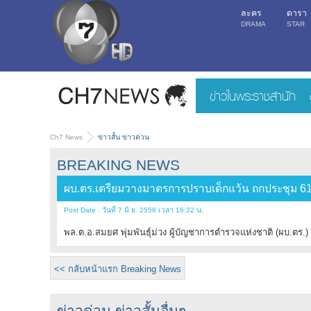
ละคร
ดารา
DRAMA
STAR
ข่าวในพระราชสำนัก
Ch7 News
ข่าวสั้น ข่าวด่วน
BREAKING NEWS
ผบ.ตร.เตรียมวางมาตรการปราบเด็กแว้น ถกประชุม 6
Post Date : วันที่ 7 มิ.ย. 2558 เวลา 16:32 น.
พล.ต.อ.สมยศ พุ่มพันธุ์ม่วง ผู้บัญชาการตำรวจแห่งชาติ (ผบ.ตร.) 
<< กลับหน้าแรก Breaking News
ข่าวด่วน ข่าวสั้นอื่นๆ