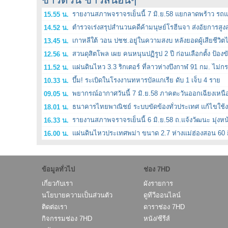
รายงานสภาพจราจรเย็นนี้ 7 มิ.ย.58 แยกลาดพร้าว รถแน
15.55 น.
ตำรวจเร่งสรุปสำนวนคดีค้ามนุษย์โรฮีนจา ส่งอัยการสูงสุด
14.52 น.
เกาหลีใต้ วอน ปชช.อยู่ในความสงบ หลังยอดผู้เสียชีวิตไว
13.45 น.
สวนดุสิตโพล เผย คนหนุนปฏิรูป 2 ปี ก่อนเลือกตั้ง ป้องข
12.56 น.
แผ่นดินไหว 3.3 ริกเตอร์ ที่ลาวห่างบึงกาฬ 91 กม. ไม่
11.52 น.
บึ้ม! ระเบิดในโรงงานทหารบัลแกเรีย ดับ 1 เจ็บ 4 ราย
10.33 น.
พยากรณ์อากาศวันนี้ 7 มิ.ย.58 ภาคตะวันออกเฉียงเหนื
09.05 น.
ธนาคารไทยพาณิชย์ ระบบขัดข้องทั่วประเทศ แก้ไขใช้ง
18.01 น.
รายงานสภาพจราจรเย็นนี้ 6 มิ.ย.58 ถ.แจ้งวัฒนะ มุ่งหน้า
16.33 น.
แผ่นดินไหวประเทศพม่า ขนาด 2.7 ห่างแม่ฮ่องสอน 60 
16.00 น.
ข้อมูลทั่วไป
ช่อง 7HD
เกี่ยวกับเรา
ผังรายการ
นโยบายความเป็นส่วนตัว
ดูทีวีออนไลน์
ติดต่อเรา
ดาราช่อง 7HD
กิจกรรมช่อง 7HD
หนัง/ซีรีส์