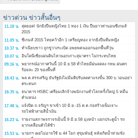
ข่าวด่วน ข่าวสั้นอื่นๆ
สุดยอด! นักยิงปืนหญิงไทย 1 ทอง 1 เงิน ปืนยาวท่านอนซีเกมส์
11.18 น.
2015
ซีเกมส์ 2015 ไทยคว้าอีก 1 เหรียญทอง จากยิงปืนทีมหญิง
11.05 น.
ทำเนียบขาว ถูกขู่วางระเบิด อพยพคนออกนอกพื้นที่วุ่น
10.37 น.
อินโดนีเซียแผ่นดินไหวนอกเกาะสุมาตรา ไม่กระทบไทย
10.07 น.
พยากรณ์อากาศวันนี้ 10 มิ.ย.58 ทั่วไทยมีฝนลดลง กทม.ฝนตก
09.16 น.
ร้อยละ 20 ของพื้นที่
พล.ต.สรรเสริญ ยันรัฐยังไม่มีมติปรับลดค่าแรงขั้น 300 บ.วอนอย่า
18.43 น.
ตระหนก
ธนาคาร HSBC เตรียมเลิกจ้างพนักงานทั่วโลกครั้งใหญ่ 5 หมื่น
18.35 น.
ตำแหน่ง
แจ้งปิด ถ.จรัญฯ ขาเข้า 10 มิ.ย.-15 ต.ค.ก่อสร้างเข็มเจาะ
17.48 น.
รถไฟฟ้าสายสีน้ำเงิน
รายงานสภาพจราจรเย็นนี้ 9 มิ.ย.58 มุ่งหน้า แยกประตูน้ำ รถ
16.23 น.
มากเคลื่อนตัวได้ช้า
นายกฯ เผยไม่อาจใช้ ม.44 โยก สุขุมพันธุ์ หลังเกิดน้ำท่วมขัง
15.53 น.