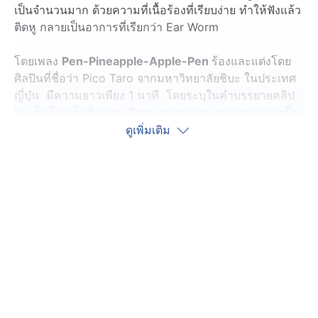
เป็นจำนวนมาก ด้วยความที่เนื้อร้องที่เรียบง่าย ทำให้ฟังแล้ว
ติดหู กลายเป็นอาการที่เรียกว่า Ear Worm
โดยเพลง
Pen-Pineapple-Apple-Pen
ร้องและแต่งโดย
ศิลปินที่ชื่อว่า Pico Taro จากมหาวิทยาลัยชิบะ ในประเทศ
ญี่ปุ่น มีความยาวเพียง 1 นาที โดยระบุในคำบรรยายคลิป
ว่า เป็นโปรเจ็คต์ “pico Taro animation project”กลายเป็น
ไวรัล และมียอดวิวพุ่งสูงขึ้นอย่างรวดเร็ว
ดูเพิ่มเติม
ด้วยความที่กระแสเพลง
Pen-Pineapple-Apple-Pen
ฮิต
ติดหู หลายคนก็อัดคลิป คัฟเวอร์เพลงดังกล่าว มาเผยแพร่ใน
โลกออนไลน์กันเป็นจำนวนมาก รวมทั้งในประเทศไทยด้วย
เรียบเรียงข้อมูลโดย CH7 Social News
ขอบคุณข้อมูลและคลิปจาก Youtube โดย Kazaki