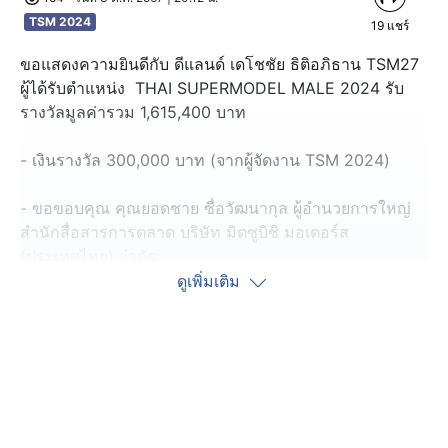
TSM 2024
19
แชร์
ขอแสดงความยินดีกับ ดีแลนด์ เดโชชัย ธิติอภิธาน TSM27
ผู้ได้รับตำแหน่ง THAI SUPERMODEL MALE 2024 รับ
รางวัลมูลค่ารวม 1,615,400 บาท
- เงินรางวัล 300,000 บาท (จากผู้จัดงาน TSM 2024)
- ขอขอบคุณ คุณยอดชาย ซื่อวัฒนากุล ผู้อำนวยการใหญ่
สำนักสื่อสารการตลาด บริษัท มิตซูบิชิ มอเตอร์ส
(ประเทศไทย) จำกัด
มอบรถยนต์ New Mitsubishi Xpander Cross HEV 1 คัน
ดูเพิ่มเติม
มูลค่า 961,000 บาท
- ขอขอบคุณ คุณฤทัยชนก ก่อศรีเจริญพันธ์ Senior Brand
Manager Pantene Thailand
มอบผลิตภัณฑ์แพนทีนครบเซ็ต ฟรี 1 ปี มูลค่า 10,000 บาท