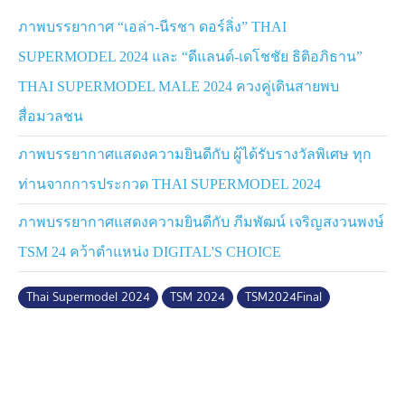
#HiltonGardenInnBangkokRiverside
#FuzioCatering
ภาพบรรยากาศ “เอล่า-นีรชา ดอร์ลิ่ง” THAI
#SGENIX
SUPERMODEL 2024 และ “ดีแลนด์-เดโชชัย ธิติอภิธาน”
#TSM2024Final #ThaiSuperModel2024 #ThaiSup
THAI SUPERMODEL MALE 2024 ควงคู่เดินสายพบ
#TSM2024 #Ch7HDEntertainment #Ch7HD #ดูทีวี
สื่อมวลชน
กด35 #สดออนไลน์BUGABOOTV #TSM2024
ภาพบรรยากาศแสดงความยินดีกับ ผู้ได้รับรางวัลพิเศษ ทุก
ท่านจากการประกวด THAI SUPERMODEL 2024
ภาพบรรยากาศแสดงความยินดีกับ ภีมพัฒน์ เจริญสงวนพงษ์
TSM 24 คว้าตำแหน่ง DIGITAL'S CHOICE
Thai Supermodel 2024
TSM 2024
TSM2024Final