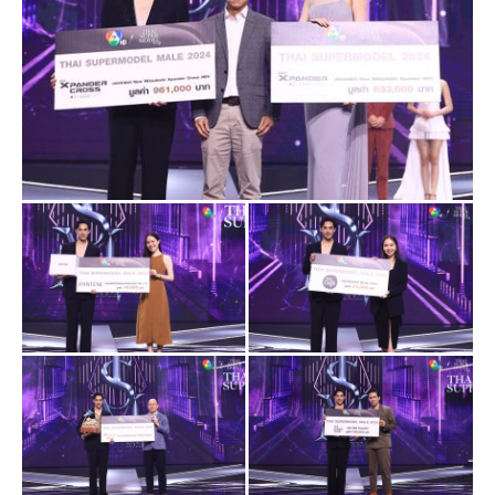
Cosmetics)
- ขอขอบคุณ นายแพทย์ อำนาจ พิศาลจำเริญ ผู้อำนวยการ
โรงพยาบาลบางปะกอก1
มอบแพ็กเกจตรวจสุขภาพจาก โรงพยาบาลบางปะกอก 1
และ Gift Voucher จาก “ตรัยญา” มูลค่ารวม 150,000 บาท
- ขอขอบคุณ คุณเกศมณี เลิศกิจจา ประธานบริษัท
เค.โอ.พี.อินเตอร์เนชั่นแนล จำกัด ผู้ผลิต ผลิตภัณฑ์บำรุงผิวดี
วีเน่
มอบ Gift Set ผลิตภัณฑ์บำรุงผิวดีวีเน่ มูลค่า 10,000 บาท
(จากผู้สนับสนุน ดีวีเน่)
- ขอขอบคุณ คุณอรษา สัจจกุลนุกิจ Chief
Communication Officer บริษัท เอส จีนิกซ์ จำกัด
มอบลำโพง Monster Traveler มูลค่า 11,900 บาท จำนวน
1 รางวัล
ติดตามความเคลื่อนไหวการประกวด THAI SUPERMODEL