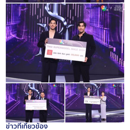
2024 ได้ที่ :
https://www.ch7.com/tsm2024
การประกวด THAI SUPERMODEL 2024 สนับสนุนโดย
#PanteneThailand
#มิตซูบิชิเอ็กซ์แพนเดอร์เอชอีวี
#BirdyCafe
#ดอกบัวคู่รังนก
#มาม่าอร่อย
#PaoWinWash
#ICONSIAM
#TeroEntertainment
#saranghair
#CHATcosmetics
#โรงพยาบาลบางปะกอก1
#ดีวีเน่
#iAM
#bROTHERSMUSIC
#BUGABOOTV
ข่าวที่เกี่ยวข้อง