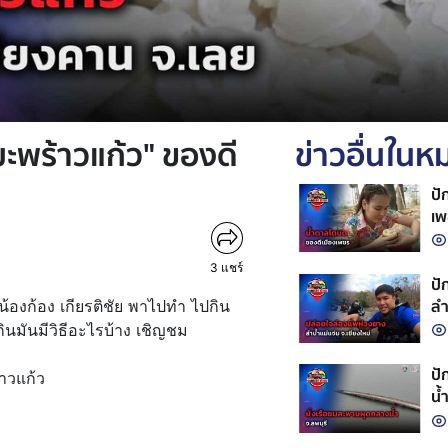
มะพร้าวแก้ว" ของดี
ข่าวอื่นใน
ปั
เพ
3
แชร์
ปั
ลำ
 น้องก้อง เกียรติชัย พาไปทำ ไปกิน
ินมันมีวิธีอะไรบ้าง เชิญชม
ปั
าวแก้ว
น้