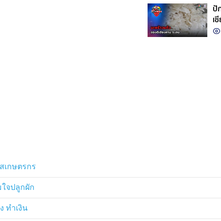
ปั
เช
อกาสเกษตรกร
ใจปลูกผัก
่ง ทำเงิน