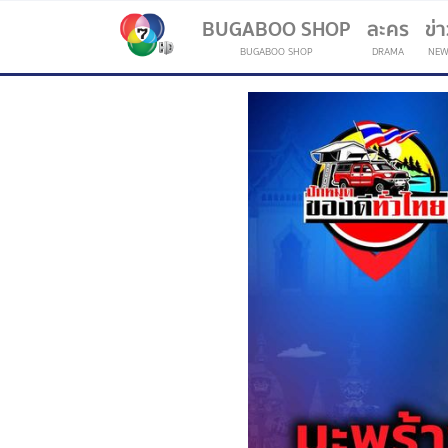
BUGABOO SHOP
ละคร
ข่
BUGABOO SHOP
DRAMA
NEW