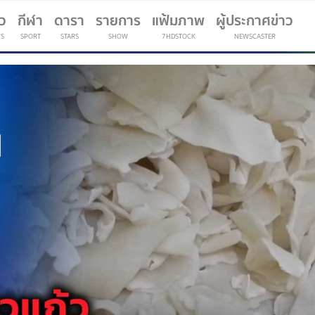
าว
กีฬา
ดารา
รายการ
แฟ้มภาพ
ผู้ประกาศข่าว
S
SPORT
STARS
SHOW
7HDSTOCK
NEWSCASTER
(current)